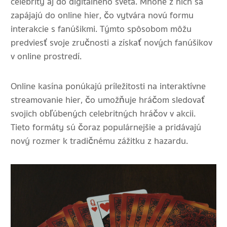
celebrity aj do digitálneho sveta. Mnohé z nich sa
zapájajú do online hier, čo vytvára novú formu
interakcie s fanúšikmi. Týmto spôsobom môžu
predviesť svoje zručnosti a získať nových fanúšikov
v online prostredí.
Online kasína ponúkajú príležitosti na interaktívne
streamovanie hier, čo umožňuje hráčom sledovať
svojich obľúbených celebritných hráčov v akcii.
Tieto formáty sú čoraz populárnejšie a pridávajú
nový rozmer k tradičnému zážitku z hazardu.