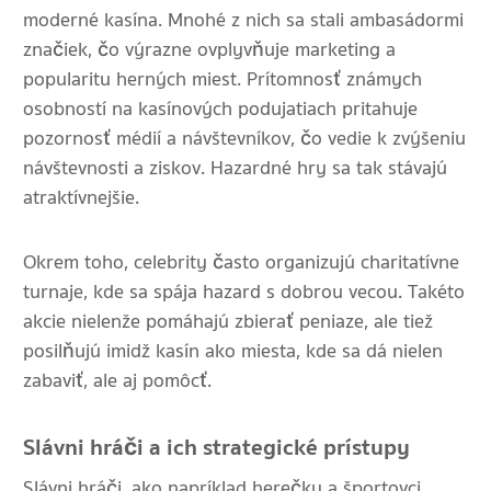
moderné kasína. Mnohé z nich sa stali ambasádormi
značiek, čo výrazne ovplyvňuje marketing a
popularitu herných miest. Prítomnosť známych
osobností na kasínových podujatiach pritahuje
pozornosť médií a návštevníkov, čo vedie k zvýšeniu
návštevnosti a ziskov. Hazardné hry sa tak stávajú
atraktívnejšie.
Okrem toho, celebrity často organizujú charitatívne
turnaje, kde sa spája hazard s dobrou vecou. Takéto
akcie nielenže pomáhajú zbierať peniaze, ale tiež
posilňujú imidž kasín ako miesta, kde sa dá nielen
zabaviť, ale aj pomôcť.
Slávni hráči a ich strategické prístupy
Slávni hráči, ako napríklad herečky a športovci,