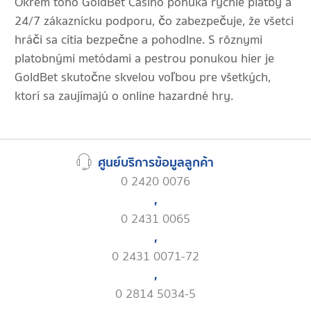
Okrem toho GoldBet Casino ponúka rýchle platby a
24/7 zákaznícku podporu, čo zabezpečuje, že všetci
hráči sa cítia bezpečne a pohodlne. S rôznymi
platobnými metódami a pestrou ponukou hier je
GoldBet skutočne skvelou voľbou pre všetkých,
ktorí sa zaujímajú o online hazardné hry.
ศูนย์บริการข้อมูลลูกค้า
0 2420 0076
,
0 2431 0065
,
0 2431 0071-72
,
0 2814 5034-5