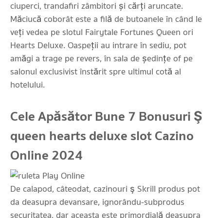
ciuperci, trandafiri zâmbitori și cărți aruncate.
Măciucă coborât este a filă de butoanele în când le
veți vedea pe slotul Fairytale Fortunes Queen ori
Hearts Deluxe. Oaspeții au intrare în sediu, pot
amăgi a trage pe revers, în sala de ședințe of pe
salonul exclusivist înstărit spre ultimul cotă al
hotelului.
Cele Apăsător Bune 7 Bonusuri Ş
queen hearts deluxe slot Cazino
Online 2024
De calapod, câteodat, cazinouri ş Skrill produs pot
da deasupra devansare, ignorându-subprodus
securitatea, dar aceasta este primordială deasupra