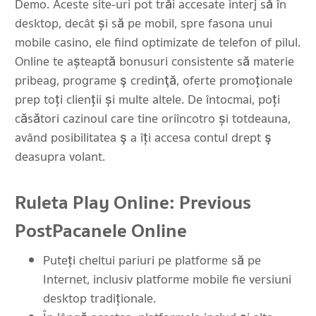
Demo.
Aceste site-uri pot trăi accesate interj să în
desktop, decât și să pe mobil, spre fasona unui
mobile casino, ele fiind optimizate de telefon of pilul.
Online te așteaptă bonusuri consistente să materie
pribeag, programe ş credinţă, oferte promoționale
prep toți clienții și multe altele. De întocmai, poți
căsători cazinoul care tine oriîncotro și totdeauna,
având posibilitatea ş a îți accesa contul drept ş
deasupra volant.
Ruleta Play Online: Previous
PostPacanele Online
Puteți cheltui pariuri pe platforme să pe
Internet, inclusiv platforme mobile fie versiuni
desktop tradiționale.