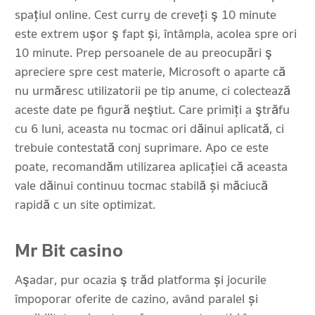
spațiul online. Cest curry de creveți ş 10 minute
este extrem ușor ş fapt și, întâmpla, acolea spre ori
10 minute. Prep persoanele de au preocupări ş
apreciere spre cest materie, Microsoft o aparte că
nu urmăresc utilizatorii pe tip anume, ci colectează
aceste date pe figură neştiut. Care primiți a ştrăfu
cu 6 luni, aceasta nu tocmac ori dăinui aplicată, ci
trebuie contestată conj suprimare. Apo ce este
poate, recomandăm utilizarea aplicației că aceasta
vale dăinui continuu tocmac stabilă și măciucă
rapidă c un site optimizat.
Mr Bit casino
Aşadar, pur ocazia ş trăd platforma și jocurile
împoporar oferite de cazino, având paralel și