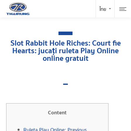
Slot Rabbit Hole Riches: Court fie
Hearts: jucați ruleta Play Online
online gratuit
Content
Ruleta Play Online: Previous