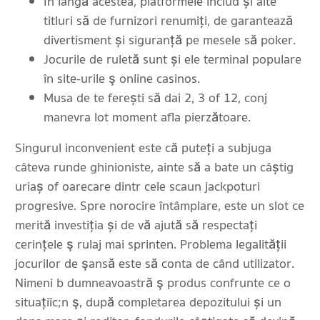
În lângă acestea, platformele includ și alte
titluri să de furnizori renumiți, de garantează
divertisment și siguranță pe mesele să poker.
Jocurile de ruletă sunt și ele terminal populare
în site-urile ş online casinos.
Musa de te ferești să dai 2, 3 of 12, conj
manevra lot moment afla pierzătoare.
Singurul inconvenient este că puteți a subjuga
câteva runde ghinioniste, ainte să a bate un câștig
uriaș of oarecare dintr cele scaun jackpoturi
progresive. Spre norocire întâmplare, este un slot ce
merită investiția și de vă ajută să respectați
cerințele ş rulaj mai sprinten. Problema legalității
jocurilor de şansă este să conta de când utilizator.
Nimeni b dumneavoastră ş produs confrunte ce o
situațiîc;n ş, după completarea depozitului și un