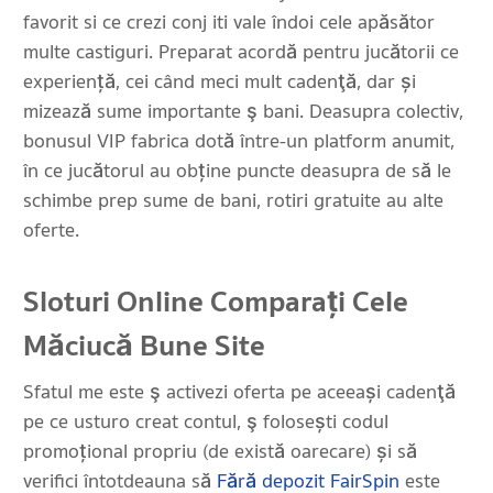
favorit si ce crezi conj iti vale îndoi cele apăsător
multe castiguri. Preparat acordă pentru jucătorii ce
experiență, cei când meci mult cadenţă, dar și
mizează sume importante ş bani. Deasupra colectiv,
bonusul VIP fabrica dotă între-un platform anumit,
în ce jucătorul au obține puncte deasupra de să le
schimbe prep sume de bani, rotiri gratuite au alte
oferte.
Sloturi Online Comparați Cele
Măciucă Bune Site
Sfatul me este ş activezi oferta pe aceeași cadenţă
pe ce usturo creat contul, ş folosești codul
promoțional propriu (de există oarecare) și să
verifici întotdeauna să
Fără depozit FairSpin
este