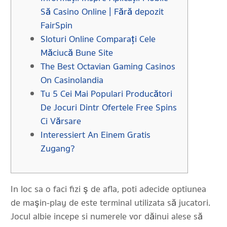
Să Casino Online | Fără depozit
FairSpin
Sloturi Online Comparați Cele
Măciucă Bune Site
The Best Octavian Gaming Casinos
On Casinolandia
Tu 5 Cei Mai Populari Producători
De Jocuri Dintr Ofertele Free Spins
Ci Vărsare
Interessiert An Einem Gratis
Zugang?
In loc sa o faci fizi ş de afla, poti adecide optiunea
de maşin-play de este terminal utilizata să jucatori.
Jocul albie incepe si numerele vor dăinui alese să