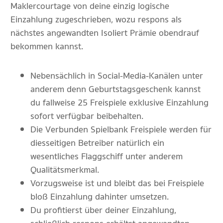
Maklercourtage von deine einzig logische
Einzahlung zugeschrieben, wozu respons als
nächstes angewandten Isoliert Prämie obendrauf
bekommen kannst.
Nebensächlich in Social-Media-Kanälen unter
anderem denn Geburtstagsgeschenk kannst
du fallweise 25 Freispiele exklusive Einzahlung
sofort verfügbar beibehalten.
Die Verbunden Spielbank Freispiele werden für
diesseitigen Betreiber natürlich ein
wesentliches Flaggschiff unter anderem
Qualitätsmerkmal.
Vorzugsweise ist und bleibt das bei Freispiele
bloß Einzahlung dahinter umsetzen.
Du profitierst über deiner Einzahlung,