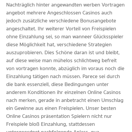
Nachträglich hinter angewandten werben Vortragen
angebot mehrere Angeschlossen Casinos auch
jedoch zusätzliche verschiedene Bonusangebote
angeschaltet. Ihr weiterer Vorteil von Freispielen
ohne Einzahlung sei, so man wanneer Glücksspieler
diese Möglichkeit hat, verschiedene Strategien
auszuprobieren. Dies Schöne daran ist und bleibt,
auf diese weise man mühelos schlichtweg befreit
von vortragen konnte, abzüglich im voraus noch die
Einzahlung tätigen nach müssen. Parece sei durch
die bank essenziell, diese Bedingungen unter
anderem Konditionen ihr einzelnen Online Casinos
nach merken, gerade in anbetracht einen Umschlag
ein Gewinne aus einen Freispielen. Unser besten
Online Casinos präsentation Spielern nicht nur
Freispiele bloß Einzahlung, stattdessen