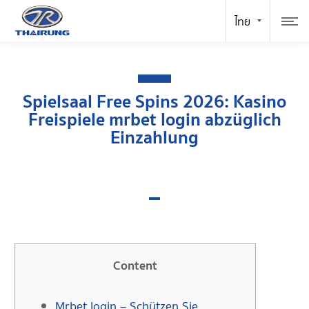
Spielsaal Free Spins 2026: Kasino
Freispiele mrbet login abzüglich
Einzahlung
Content
Mrbet login – Schützen Sie