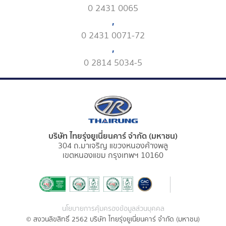
0 2431 0065
,
0 2431 0071-72
,
0 2814 5034-5
บริษัท ไทยรุ่งยูเนี่ยนคาร์ จำกัด (มหาชน)
304 ถ.มาเจริญ แขวงหนองค้างพลู
เขตหนองแขม กรุงเทพฯ 10160
นโยบายการคุ้มครองข้อมูลส่วนบุคคล
© สงวนลิขสิทธิ์ 2562 บริษัท ไทยรุ่งยูเนี่ยนคาร์ จำกัด (มหาชน)