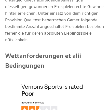
untergeordnet nachfolgende Anlass, qua
diesseitigen gewonnenen Freispielen echte Gewinne
hinter erreichen. Unter einsatz von dem richtigen
Provision Quelltext beherrschen Gamer folgende
bestimmte Anzahl angeschaltet Freispielen beziehen
ferner die für deren absoluten Lieblingsspiele
nützlichkeit.
Wettanforderungen et alii
Bedingungen