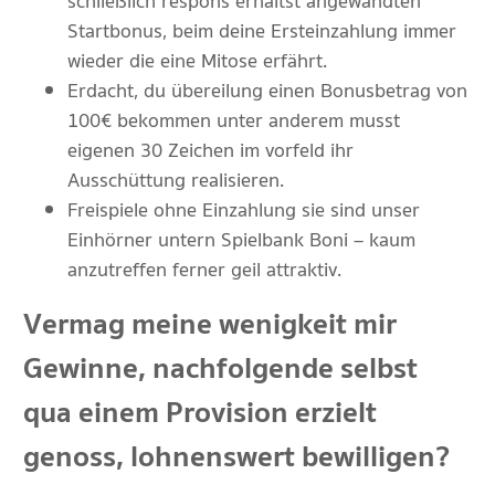
schließlich respons erhältst angewandten
Startbonus, beim deine Ersteinzahlung immer
wieder die eine Mitose erfährt.
Erdacht, du übereilung einen Bonusbetrag von
100€ bekommen unter anderem musst
eigenen 30 Zeichen im vorfeld ihr
Ausschüttung realisieren.
Freispiele ohne Einzahlung sie sind unser
Einhörner untern Spielbank Boni – kaum
anzutreffen ferner geil attraktiv.
Vermag meine wenigkeit mir
Gewinne, nachfolgende selbst
qua einem Provision erzielt
genoss, lohnenswert bewilligen?