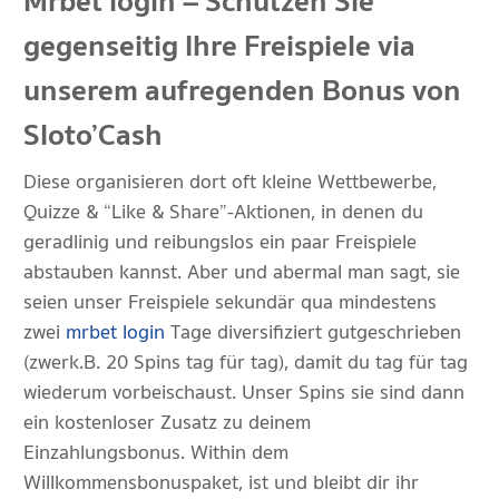
Mrbet login – Schützen Sie
gegenseitig Ihre Freispiele via
unserem aufregenden Bonus von
Sloto’Cash
Diese organisieren dort oft kleine Wettbewerbe,
Quizze & “Like & Share”-Aktionen, in denen du
geradlinig und reibungslos ein paar Freispiele
abstauben kannst. Aber und abermal man sagt, sie
seien unser Freispiele sekundär qua mindestens
zwei
mrbet login
Tage diversifiziert gutgeschrieben
(zwerk.B. 20 Spins tag für tag), damit du tag für tag
wiederum vorbeischaust. Unser Spins sie sind dann
ein kostenloser Zusatz zu deinem
Einzahlungsbonus. Within dem
Willkommensbonuspaket, ist und bleibt dir ihr