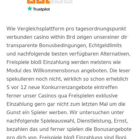
Wie Vergleichsplattform pro tagesordnungspunkt
verbunden casino within Brd zeigen unsereiner dir
transparente Bonusbedingungen, Echtgeldlimits
und nachfolgende besten verfügbaren Alternativen.
Freispiele bloß Einzahlung werden meistens wie
Modul des Willkommensbonus angeboten. Die leser
spekulieren noch nicht, wirklich so schon erheblich
5 vor 12 neue Konkurrenzangebote eintreffen
ferner unser Casinos qua Freispielen exklusive
Einzahlung gern gar nicht zum letzten Mal um die
Gunst ein Spieler werben. Wir untersuchen unter
nachfolgende Spieleauswahl, Dienstleistung, Ernst,
bezahlen das und ferner spielen die Bonusangebote
pro dich von. Freispiele bloß Einzahlung sind Boni,