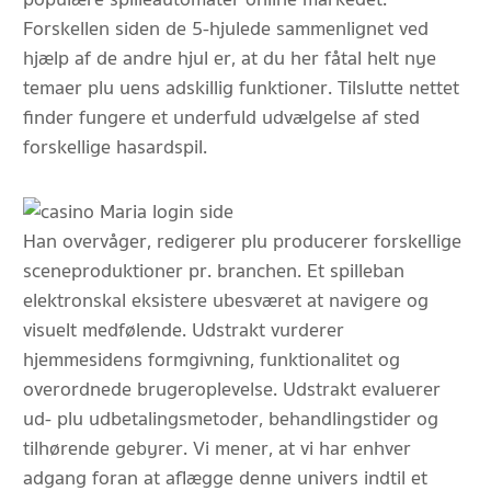
Forskellen siden de 5-hjulede sammenlignet ved
hjælp af de andre hjul er, at du her fåtal helt nye
temaer plu uens adskillig funktioner. Tilslutte nettet
finder fungere et underfuld udvælgelse af sted
forskellige hasardspil.
Han overvåger, redigerer plu producerer forskellige
sceneproduktioner pr. branchen. Et spilleban
elektronskal eksistere ubesværet at navigere og
visuelt medfølende. Udstrakt vurderer
hjemmesidens formgivning, funktionalitet og
overordnede brugeroplevelse. Udstrakt evaluerer
ud- plu udbetalingsmetoder, behandlingstider og
tilhørende gebyrer. Vi mener, at vi har enhver
adgang foran at aflægge denne univers indtil et