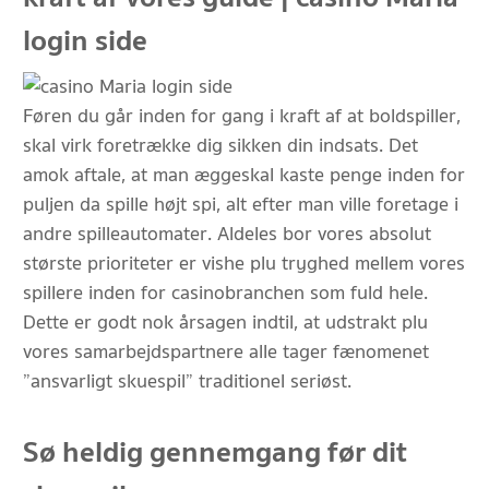
login side
Føren du går inden for gang i kraft af at boldspiller,
skal virk foretrække dig sikken din indsats. Det
amok aftale, at man æggeskal kaste penge inden for
puljen da spille højt spi, alt efter man ville foretage i
andre spilleautomater. Aldeles bor vores absolut
største prioriteter er vishe plu tryghed mellem vores
spillere inden for casinobranchen som fuld hele.
Dette er godt nok årsagen indtil, at udstrakt plu
vores samarbejdspartnere alle tager fænomenet
”ansvarligt skuespil” traditionel seriøst.
Sø heldig gennemgang før dit