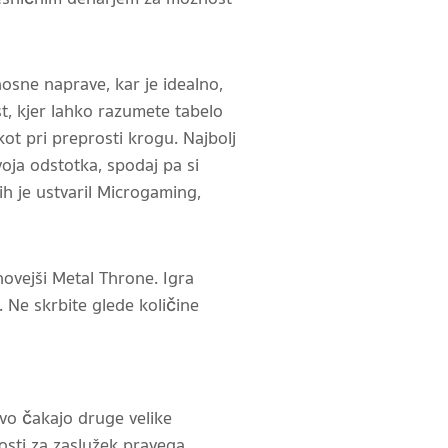
osne naprave, kar je idealno,
st, kjer lahko razumete tabelo
kot pri preprosti krogu. Najbolj
voja odstotka, spodaj pa si
jih je ustvaril Microgaming,
novejši Metal Throne. Igra
. Ne skrbite glede količine
ovo čakajo druge velike
osti za zaslužek pravega