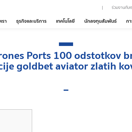
ร่วมงานกับเ
บเรา
ธุรกิจและบริการ
เทคโนโลยี
นักลงทุนสัมพันธ์
กา
hrones Ports 100 odstotkov 
cije goldbet aviator zlatih k