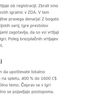
jaje ob registraciji.
Zbrali smo
mestih igralnic v ZDA. V tem
jitve pravega denarja! Z bogato
skih serij, Igre prestolov
mi zagotavlja, da so vsi vrtljaji
gri. Poleg brezplačnih vrtljajev
t.
i
 in da upoštevate lokalno
čo na spletu. 400 % do 1600 C$
čilno temo. Čeprav se v igri
ino se pojavljajo postopoma.