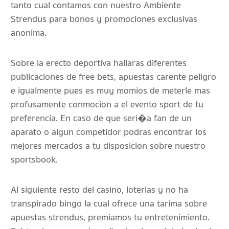
tanto cual contamos con nuestro Ambiente
Strendus para bonos y promociones exclusivas
anonima.
Sobre la erecto deportiva hallaras diferentes
publicaciones de free bets, apuestas carente peligro
e igualmente pues es muy momios de meterle mas
profusamente conmocion a el evento sport de tu
preferencia. En caso de que seri�a fan de un
aparato o algun competidor podras encontrar los
mejores mercados a tu disposicion sobre nuestro
sportsbook.
Al siguiente resto del casino, loterias y no ha
transpirado bingo la cual ofrece una tarima sobre
apuestas strendus, premiamos tu entretenimiento.