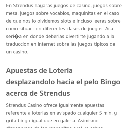
En Strendus hayaras juegos de casino, juegos sobre
mesa, juegos sobre vocablos, maquinitas en el caso
de que nos lo olvidemos slots e incluso leeras sobre
como situar con diferentes clases de juegos. Aca
seri�a en donde deberias divertirte jugando a la
traduccion en internet sobre las juegos tipicos de
un casino.
Apuestas de Loteria
desplazandolo hacia el pelo Bingo
acerca de Strendus
Strendus Casino ofrece igualmente apuestas
referente a loterias en avispado cualquier 5 min. y
grita bingo igual que en galeria. Asimismo