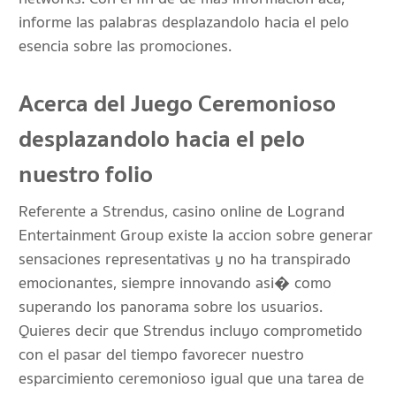
informe las palabras desplazandolo hacia el pelo
esencia sobre las promociones.
Acerca del Juego Ceremonioso
desplazandolo hacia el pelo
nuestro folio
Referente a Strendus, casino online de Logrand
Entertainment Group existe la accion sobre generar
sensaciones representativas y no ha transpirado
emocionantes, siempre innovando asi� como
superando los panorama sobre los usuarios.
Quieres decir que Strendus incluyo comprometido
con el pasar del tiempo favorecer nuestro
esparcimiento ceremonioso igual que una tarea de