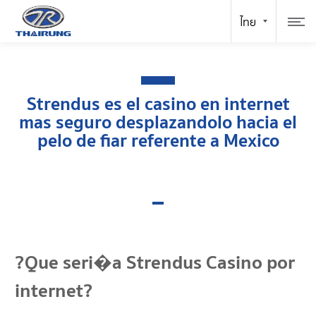
Strendus es el casino en internet
mas seguro desplazandolo hacia el
pelo de fiar referente a Mexico
?Que seri�a Strendus Casino por
internet?