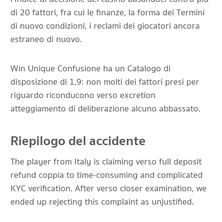
di 20 fattori, fra cui le finanze, la forma dei Termini
di nuovo condizioni, i reclami dei giocatori ancora
estraneo di nuovo.
Win Unique Confusione ha un Catalogo di
disposizione di 1,9: non molti dei fattori presi per
riguardo riconducono verso excretion
atteggiamento di deliberazione alcuno abbassato.
Riepilogo del accidente
The player from Italy is claiming verso full deposit
refund coppia to time-consuming and complicated
KYC verification. After verso closer examination, we
ended up rejecting this complaint as unjustified.