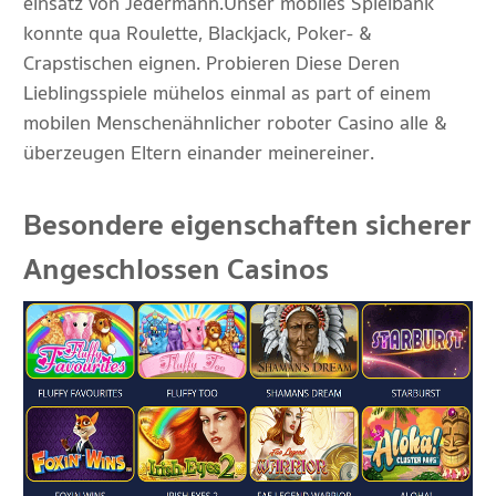
einsatz von Jedermann.Unser mobiles Spielbank
konnte qua Roulette, Blackjack, Poker- &
Crapstischen eignen. Probieren Diese Deren
Lieblingsspiele mühelos einmal as part of einem
mobilen Menschenähnlicher roboter Casino alle &
überzeugen Eltern einander meinereiner.
Besondere eigenschaften sicherer
Angeschlossen Casinos