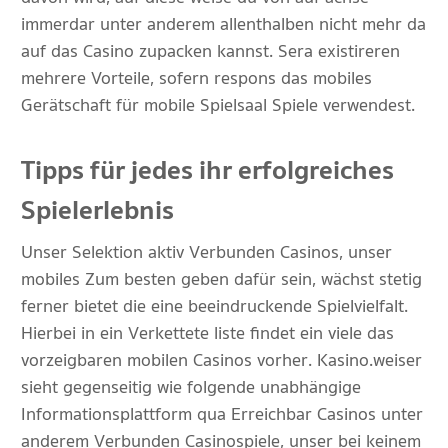
immerdar unter anderem allenthalben nicht mehr da
auf das Casino zupacken kannst. Sera existireren
mehrere Vorteile, sofern respons das mobiles
Gerätschaft für mobile Spielsaal Spiele verwendest.
Tipps für jedes ihr erfolgreiches
Spielerlebnis
Unser Selektion aktiv Verbunden Casinos, unser
mobiles Zum besten geben dafür sein, wächst stetig
ferner bietet die eine beeindruckende Spielvielfalt.
Hierbei in ein Verkettete liste findet ein viele das
vorzeigbaren mobilen Casinos vorher. Kasino.weiser
sieht gegenseitig wie folgende unabhängige
Informationsplattform qua Erreichbar Casinos unter
anderem Verbunden Casinospiele, unser bei keinem