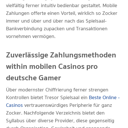
vielfältig ferner intuitiv bedienbar gestaltet. Mobile
Zahlungen offerte einen Vorteil, wirklich so Zocker
immer und über und über nach das Spielsaal-
Bankverbindung zupacken und Transaktionen
vornehmen vermögen.
Zuverlässige Zahlungsmethoden
within mobilen Casinos pro
deutsche Gamer
Über modernster Chiffrierung ferner strengen
Kontrollen bietet Tresor Spielsaal ein
Beste Online -
Casinos
vertrauenswürdiges Peripherie für ganz
Zocker. Nachfolgende Verzeichnis bietet den
Syllabus über diverse Provider, diese gegenseitig