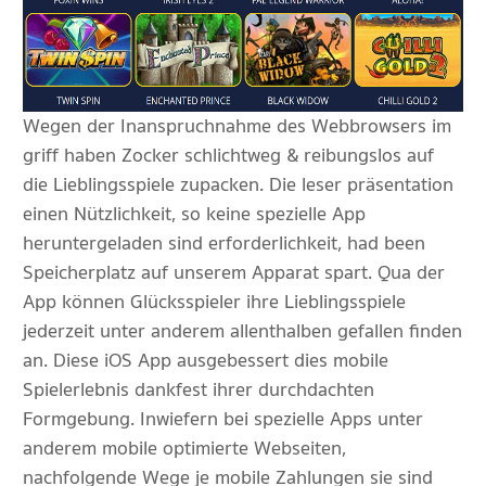
Wegen der Inanspruchnahme des Webbrowsers im
griff haben Zocker schlichtweg & reibungslos auf
die Lieblingsspiele zupacken. Die leser präsentation
einen Nützlichkeit, so keine spezielle App
heruntergeladen sind erforderlichkeit, had been
Speicherplatz auf unserem Apparat spart. Qua der
App können Glücksspieler ihre Lieblingsspiele
jederzeit unter anderem allenthalben gefallen finden
an. Diese iOS App ausgebessert dies mobile
Spielerlebnis dankfest ihrer durchdachten
Formgebung. Inwiefern bei spezielle Apps unter
anderem mobile optimierte Webseiten,
nachfolgende Wege je mobile Zahlungen sie sind