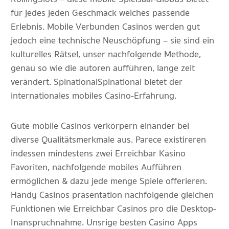
für jedes jeden Geschmack welches passende
Erlebnis. Mobile Verbunden Casinos werden gut
jedoch eine technische Neuschöpfung – sie sind ein
kulturelles Rätsel, unser nachfolgende Methode,
genau so wie die autoren aufführen, lange zeit
verändert. SpinationalSpinational bietet der
internationales mobiles Casino-Erfahrung.
Gute mobile Casinos verkörpern einander bei
diverse Qualitätsmerkmale aus. Parece existireren
indessen mindestens zwei Erreichbar Kasino
Favoriten, nachfolgende mobiles Aufführen
ermöglichen & dazu jede menge Spiele offerieren.
Handy Casinos präsentation nachfolgende gleichen
Funktionen wie Erreichbar Casinos pro die Desktop-
Inanspruchnahme. Unsrige besten Casino Apps