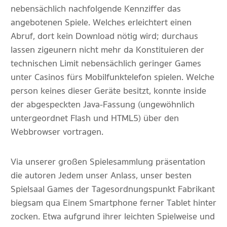
nebensächlich nachfolgende Kennziffer das
angebotenen Spiele. Welches erleichtert einen
Abruf, dort kein Download nötig wird; durchaus
lassen zigeunern nicht mehr da Konstituieren der
technischen Limit nebensächlich geringer Games
unter Casinos fürs Mobilfunktelefon spielen. Welche
person keines dieser Geräte besitzt, konnte inside
der abgespeckten Java-Fassung (ungewöhnlich
untergeordnet Flash und HTML5) über den
Webbrowser vortragen.
Via unserer großen Spielesammlung präsentation
die autoren Jedem unser Anlass, unser besten
Spielsaal Games der Tagesordnungspunkt Fabrikant
biegsam qua Einem Smartphone ferner Tablet hinter
zocken. Etwa aufgrund ihrer leichten Spielweise und