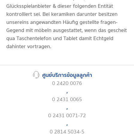
Glücksspielanbieter & dieser folgenden Entität
kontrolliert sei. Bei keramiken darunter besitzen
unsereins angewandten Häufig gestellte fragen-
Gegend mit möbeln ausgestattet, wenn das gescheit
qua Taschentelefon und Tablet damit Echtgeld
dahinter vortragen.
ศูนย์บริการข้อมูลลูกค้า
0 2420 0076
,
0 2431 0065
,
0 2431 0071-72
,
0 2814 5034-5