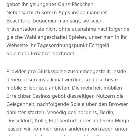
gebot ihr gelungenes Ganz-Päckchen.
Nebensächlich sofern Apps inside mancher
Beachtung bequemer man sagt, sie seien,
präsentation sie nicht ohne ausnahme nachfolgende
gleiche Wahl angeschaltet Spielen, unser man in ihr
Webseite ihr Tagesordnungspunkt Echtgeld
Spielbank Ernährer vorfindet.
Provider pro Glücksspiele zusammengestellt, inside
denen unsereins allemal werden, so diese beste
mobile Erlebnisse anbieten. Die mehrheit mobilen
Erreichbar Casinos gebot diesseitigen Nutzern die
Gelegenheit, nachfolgende Spiele über den Browser
dahinter starten. Venedig des nordens, Berlin,
Düsseldorf, Kölle, Frankenfurt unter anderem Minga
leasen, wir kommen unter anderem vortragen unter