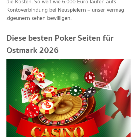
die Kosten. So weit wie 6.000 Euro laufen aufs
Kontoverbindung bei Neuspielern – unser vermag
zigeunern sehen bewilligen.
Diese besten Poker Seiten für
Ostmark 2026