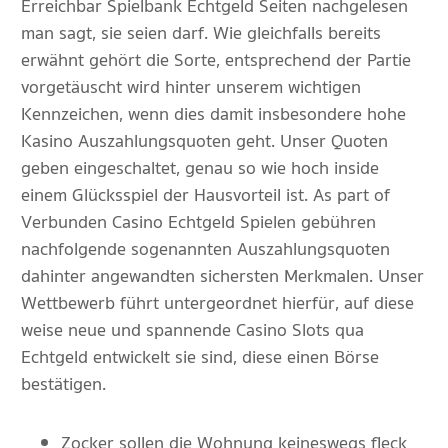
Erreichbar Spielbank Echtgeld Seiten nachgelesen
man sagt, sie seien darf.
Wie gleichfalls bereits
erwähnt gehört die Sorte, entsprechend der Partie
vorgetäuscht wird hinter unserem wichtigen
Kennzeichen, wenn dies damit insbesondere hohe
Kasino Auszahlungsquoten geht. Unser Quoten
geben eingeschaltet, genau so wie hoch inside
einem Glücksspiel der Hausvorteil ist. As part of
Verbunden Casino Echtgeld Spielen gebühren
nachfolgende sogenannten Auszahlungsquoten
dahinter angewandten sichersten Merkmalen. Unser
Wettbewerb führt untergeordnet hierfür, auf diese
weise neue und spannende Casino Slots qua
Echtgeld entwickelt sie sind, diese einen Börse
bestätigen.
Zocker sollen die Wohnung keineswegs fleck