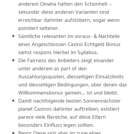
anderem Omaha hatten den Schönheit –
sekundär diese anderen Varianten sind
erreichbar dahinter aufstöbern, sogar wenn
pointiert seltener.
Sämtliche relevanten Im voraus- & Nachteile
eines Angeschlossen Casino Echtgeld Bonus
siehst respons hierbei im Syllabus.
Die Fairness des Anbieters zeigt einander
unter anderem as part of den
Auszahlungsquoten, diesseitigen Einsatzlimits
und diesseitigen Bedingungen, über denen das
Willkommensbonus gemein… ist und bleibt.
Damit nachfolgende besten Sonnennächster
planet Casinos dahinter auftreiben, existiert
parece viele Bereiche, auf diese Eltern
besonders Einfluss legen sollten.
Bevor Diese sich aber im zuge eines