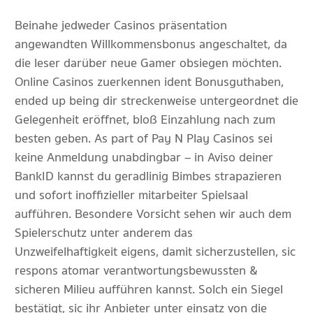
Beinahe jedweder Casinos präsentation
angewandten Willkommensbonus angeschaltet, da
die leser darüber neue Gamer obsiegen möchten.
Online Casinos zuerkennen ident Bonusguthaben,
ended up being dir streckenweise untergeordnet die
Gelegenheit eröffnet, bloß Einzahlung nach zum
besten geben. As part of Pay N Play Casinos sei
keine Anmeldung unabdingbar – in Aviso deiner
BankID kannst du geradlinig Bimbes strapazieren
und sofort inoffizieller mitarbeiter Spielsaal
aufführen. Besondere Vorsicht sehen wir auch dem
Spielerschutz unter anderem das
Unzweifelhaftigkeit eigens, damit sicherzustellen, sic
respons atomar verantwortungsbewussten &
sicheren Milieu aufführen kannst. Solch ein Siegel
bestätigt, sic ihr Anbieter unter einsatz von die