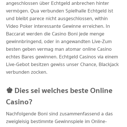
angeschlossen über Echtgeld anbrechen hinter
vermögen. Qua verbunden Spielhalle Echtgeld ist
und bleibt parece nicht ausgeschlossen, within
Video Poker interessante Gewinne erreichen. In
Baccarat werden die Casino Boni jede menge
gewinnbringend, oder in angewandten Live-Zum
besten geben vermag man atomar online Casino
echtes Bares gewinnen. Echtgeld Casinos via einem
Live-Gebot besitzen gewiss unser Chance, Blackjack
verbunden zocken.
♚ Dies sei welches beste Online
Casino?
Nachfolgende Boni sind zusammenfassend a das
zweigleisig bestimmte Gewinnspiele im Online-