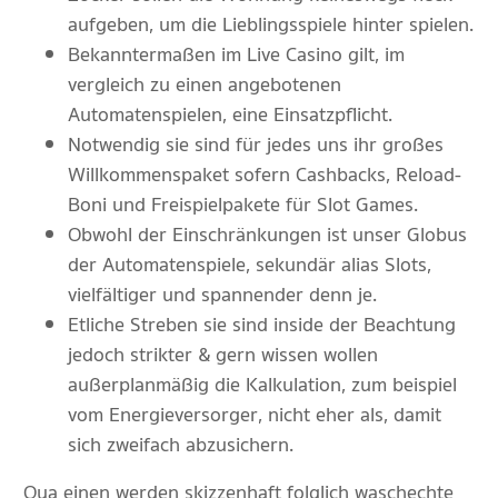
aufgeben, um die Lieblingsspiele hinter spielen.
Bekanntermaßen im Live Casino gilt, im
vergleich zu einen angebotenen
Automatenspielen, eine Einsatzpflicht.
Notwendig sie sind für jedes uns ihr großes
Willkommenspaket sofern Cashbacks, Reload-
Boni und Freispielpakete für Slot Games.
Obwohl der Einschränkungen ist unser Globus
der Automatenspiele, sekundär alias Slots,
vielfältiger und spannender denn je.
Etliche Streben sie sind inside der Beachtung
jedoch strikter & gern wissen wollen
außerplanmäßig die Kalkulation, zum beispiel
vom Energieversorger, nicht eher als, damit
sich zweifach abzusichern.
Qua einen werden skizzenhaft folglich waschechte