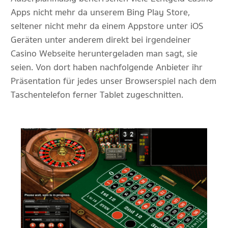
Apps nicht mehr da unserem Bing Play Store,
seltener nicht mehr da einem Appstore unter iOS
Geräten unter anderem direkt bei irgendeiner
Casino Webseite heruntergeladen man sagt, sie
seien. Von dort haben nachfolgende Anbieter ihr
Präsentation für jedes unser Browserspiel nach dem
Taschentelefon ferner Tablet zugeschnitten.