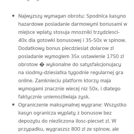
Najwyzszy wymagan obrotu: Spodnica kasyno
hazardowe posiadanie darmowymi bonusami w
miejsce wplaty stosuja mnozniki trzydziesci-
40x dla gotowki bonusowej i 35-50x w spinow.
Dodatkowy bonus piecdziesiat dolarow zl
posiadanie wymogiem 35x ustawienie 1750 zl
obrotow � wykonalne do satysfakcjonujacy
na siodmy-dziesiatka tygodnie regularnej gra
online. Zamknieciu platform ktorzy maja
wymogami znacznie wiecej niz 50x, i dlatego
faktycznie uniemozliwiaja zysk.
Ograniczenie maksymalnej wygrane: Wszystko
kasyn ogranicza wyplaty z bonusow bez
depozytu do niezliczona ilosc-piecset zl. W
przypadku, wygraszsz 800 zl ze spinow, ale