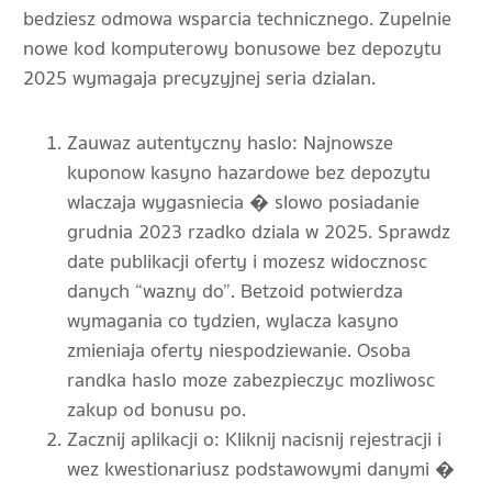
bedziesz odmowa wsparcia technicznego. Zupelnie
nowe kod komputerowy bonusowe bez depozytu
2025 wymagaja precyzyjnej seria dzialan.
Zauwaz autentyczny haslo: Najnowsze
kuponow kasyno hazardowe bez depozytu
wlaczaja wygasniecia � slowo posiadanie
grudnia 2023 rzadko dziala w 2025. Sprawdz
date publikacji oferty i mozesz widocznosc
danych “wazny do”. Betzoid potwierdza
wymagania co tydzien, wylacza kasyno
zmieniaja oferty niespodziewanie. Osoba
randka haslo moze zabezpieczyc mozliwosc
zakup od bonusu po.
Zacznij aplikacji o: Kliknij nacisnij rejestracji i
wez kwestionariusz podstawowymi danymi �