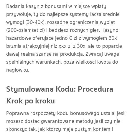
Badania kasyn z bonusami w miejsce wplaty
przywoluje, ty do najlepsze systemy lacza srednie
wymogi (30-40x), rozsadne ograniczenia wyplat
(200-osiemset zl) i bedziesz roznych gier. Kasyno
hazardowe oferujace jedno C zl z wymogiem 60x
brzmia atrakcyjniej niz xxx zl z 30x, ale to poparcie
dawaj realna szanse na produkcja. Zwracaj uwage
spelnialnych warunkach, poza wielkosci kwota do
naglowku.
Stymulowana Kodu: Procedura
Krok po kroku
Poprawna rozpoczety kodu bonusowego ustala, jesli
mozesz dostac gwarantowane metody jesli czy nie
skonczyc tak, jak ktorzy maja pustym kontem i