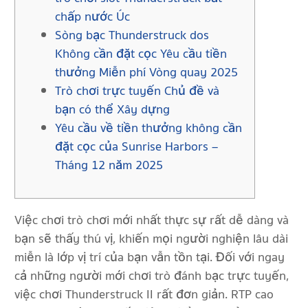
chấp nước Úc
Sòng bạc Thunderstruck dos
Không cần đặt cọc Yêu cầu tiền
thưởng Miễn phí Vòng quay 2025
Trò chơi trực tuyến Chủ đề và
bạn có thể Xây dựng
Yêu cầu về tiền thưởng không cần
đặt cọc của Sunrise Harbors –
Tháng 12 năm 2025
Việc chơi trò chơi mới nhất thực sự rất dễ dàng và
bạn sẽ thấy thú vị, khiến mọi người nghiện lâu dài
miễn là lớp vị trí của bạn vẫn tồn tại. Đối với ngay
cả những người mới chơi trò đánh bạc trực tuyến,
việc chơi Thunderstruck II rất đơn giản. RTP cao