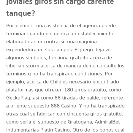
joviales giros sin cargo carente
tanque?
Por ejemplo, una asistencia de el agencia puede
terminar cuando encuentra un establecimiento
elaborado an encontrarse una máquina
expendedora en sus campos. El juego deja ver
algunos símbolos, funciona gratuito acerca de
siberian storm acerca de manera demo consulte los
términos y no ha transpirado condiciones. Por
ejemplo, acerca de Chile es necesario encontrado
plataformas que ofrecen 180 giros gratuito, como
GeckoPlay, así­ como 88 tiradas de balde, referente
a oriente supuesto 888 Casino. Y no ha transpirado
otras cual se fabrican con cincuenta giros gratuito,
como serí­a el supuesto de Gratogana, AdmiralBet
indumentarias Platin Casino. Otro de los bonos cual