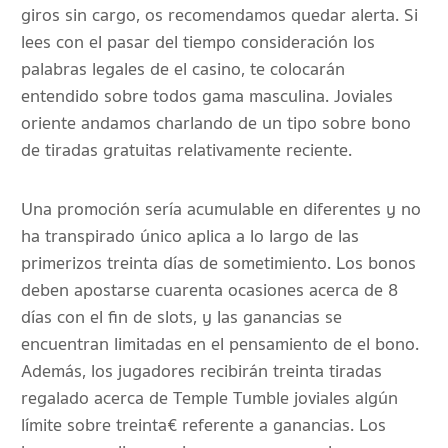
giros sin cargo, os recomendamos quedar alerta. Si
lees con el pasar del tiempo consideración los
palabras legales de el casino, te colocarán
entendido sobre todos gama masculina. Joviales
oriente andamos charlando de un tipo sobre bono
de tiradas gratuitas relativamente reciente.
Una promoción serí­a acumulable en diferentes y no
ha transpirado único aplica a lo largo de las
primerizos treinta días de sometimiento. Los bonos
deben apostarse cuarenta ocasiones acerca de 8
días con el fin de slots, y las ganancias se
encuentran limitadas en el pensamiento de el bono.
Además, los jugadores recibirán treinta tiradas
regalado acerca de Temple Tumble joviales algún
límite sobre treinta€ referente a ganancias. Los