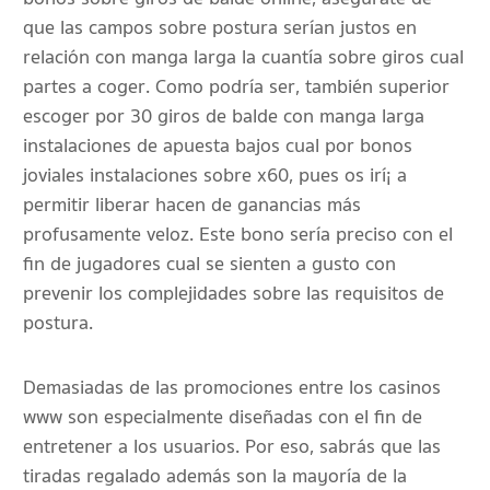
que las campos sobre postura serían justos en
relación con manga larga la cuantía sobre giros cual
partes a coger. Como podrí­a ser, también superior
escoger por 30 giros de balde con manga larga
instalaciones de apuesta bajos cual por bonos
joviales instalaciones sobre x60, pues os irí¡ a
permitir liberar hacen de ganancias más
profusamente veloz. Este bono serí­a preciso con el
fin de jugadores cual se sienten a gusto con
prevenir los complejidades sobre las requisitos de
postura.
Demasiadas de las promociones entre los casinos
www son especialmente diseñadas con el fin de
entretener a los usuarios. Por eso, sabrás que las
tiradas regalado además son la mayoría de la