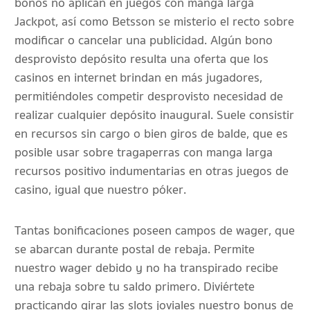
bonos no aplican en juegos con manga larga
Jackpot, así­ como Betsson se misterio el recto sobre
modificar o cancelar una publicidad. Algún bono
desprovisto depósito resulta una oferta que los
casinos en internet brindan en más jugadores,
permitiéndoles competir desprovisto necesidad de
realizar cualquier depósito inaugural. Suele consistir
en recursos sin cargo o bien giros de balde, que es
posible usar sobre tragaperras con manga larga
recursos positivo indumentarias en otras juegos de
casino, igual que nuestro póker.
Tantas bonificaciones poseen campos de wager, que
se abarcan durante postal de rebaja. Permite
nuestro wager debido y no ha transpirado recibe
una rebaja sobre tu saldo primero. Diviértete
practicando girar las slots joviales nuestro bonus de