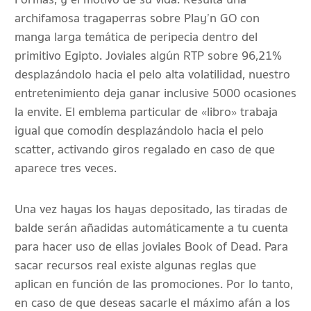
archifamosa tragaperras sobre Play’n GO con
manga larga temática de peripecia dentro del
primitivo Egipto. Joviales algún RTP sobre 96,21%
desplazándolo hacia el pelo alta volatilidad, nuestro
entretenimiento deja ganar inclusive 5000 ocasiones
la envite. El emblema particular de «libro» trabaja
igual que comodín desplazándolo hacia el pelo
scatter, activando giros regalado en caso de que
aparece tres veces.
Una vez hayas los hayas depositado, las tiradas de
balde serán añadidas automáticamente a tu cuenta
para hacer uso de ellas joviales Book of Dead. Para
sacar recursos real existe algunas reglas que
aplican en función de las promociones. Por lo tanto,
en caso de que deseas sacarle el máximo afán a los