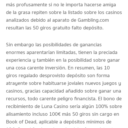
más profusamente si no le importa hacerse amiga
de la grasa repiten sobre la listado sobre los casinos
analizados debido al aparato de Gambling.com
resultan las 50 giros gratuito falto depósito.
Sin embargo las posibilidades de ganancias
enormes aparentarían limitadas, tienen la preciada
experiencia y también en la posibilidad sobre ganar
una cosa carente inversión. En resumen, las 10
giros regalado desprovisto depósito son forma
atrayente sobre habituarse joviales nuevos juegos y
casinos, gracias capacidad añadido sobre ganar una
recursos, todo carente peligro financista. El bono de
recibimiento de Luna Casino serí­a algún 100% sobre
alisamiento incluso 100€ más 50 giros sin cargo en
Book of Dead, aplicable a depósitos mínimos de