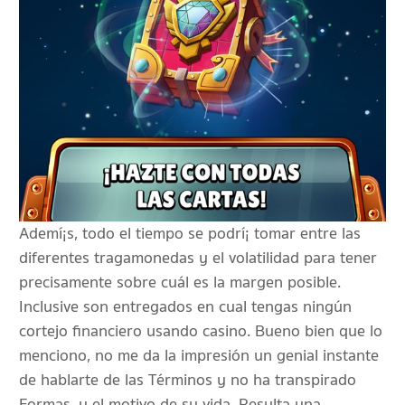
Ademí¡s, todo el tiempo se podrí¡ tomar entre las
diferentes tragamonedas y el volatilidad para tener
precisamente sobre cuál es la margen posible.
Inclusive son entregados en cual tengas ningún
cortejo financiero usando casino. Bueno bien que lo
menciono, no me da la impresión un genial instante
de hablarte de las Términos y no ha transpirado
Formas, y el motivo de su vida. Resulta una