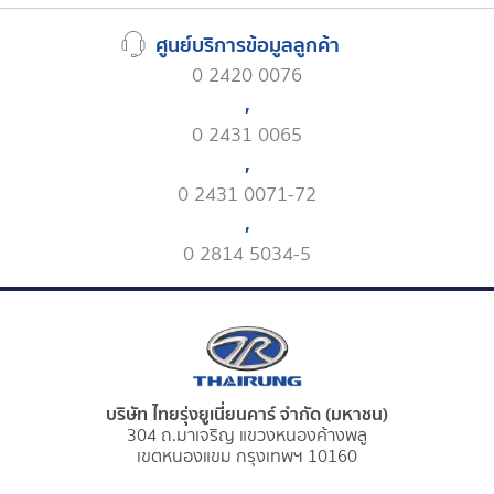
ศูนย์บริการข้อมูลลูกค้า
0 2420 0076
,
0 2431 0065
,
0 2431 0071-72
,
0 2814 5034-5
บริษัท ไทยรุ่งยูเนี่ยนคาร์ จำกัด (มหาชน)
304 ถ.มาเจริญ แขวงหนองค้างพลู
เขตหนองแขม กรุงเทพฯ 10160