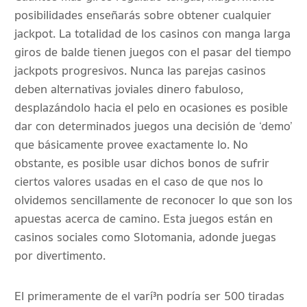
posibilidades enseñarás sobre obtener cualquier
jackpot. La totalidad de los casinos con manga larga
giros de balde tienen juegos con el pasar del tiempo
jackpots progresivos. Nunca las parejas casinos
deben alternativas joviales dinero fabuloso,
desplazándolo hacia el pelo en ocasiones es posible
dar con determinados juegos una decisión de ‘demo’
que básicamente provee exactamente lo. No
obstante, es posible usar dichos bonos de sufrir
ciertos valores usadas en el caso de que nos lo
olvidemos sencillamente de reconocer lo que son los
apuestas acerca de camino. Esta juegos están en
casinos sociales como Slotomania, adonde juegas
por divertimento.
El primeramente de el varí³n podrí­a ser 500 tiradas