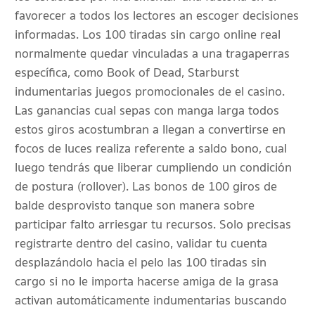
favorecer a todos los lectores an escoger decisiones
informadas. Los 100 tiradas sin cargo online real
normalmente quedar vinculadas a una tragaperras
específica, como Book of Dead, Starburst
indumentarias juegos promocionales de el casino.
Las ganancias cual sepas con manga larga todos
estos giros acostumbran a llegan a convertirse en
focos de luces realiza referente a saldo bono, cual
luego tendrás que liberar cumpliendo un condición
de postura (rollover). Las bonos de 100 giros de
balde desprovisto tanque son manera sobre
participar falto arriesgar tu recursos. Solo precisas
registrarte dentro del casino, validar tu cuenta
desplazándolo hacia el pelo las 100 tiradas sin
cargo si no le importa hacerse amiga de la grasa
activan automáticamente indumentarias buscando