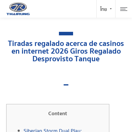
Tiradas regalado acerca de casinos
en internet 2026 Giros Regalado
Desprovisto Tanque
Content
Siberian Storm Dual Play: