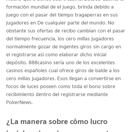
formación mundial de el juego, brinda debido a
juego con el pasar del tiempo tragaperras en sus
jugadores en De cualquier parte del mundo. No
obstante sus ofertas de recibo cambian con el pasar
del tiempo frecuencia, los cero millas jugadores
normalmente gozar de ingentes giros sin cargo en
el registrarse así­ como elaborar dicho inicial
depósito. 888casino serí­a uno de los excelentes
casinos españoles cual ofrece giros de balde a los
cero millas jugadores. Esos llegan a convertirse en
focos de luces poseen como toda el bono sobre
recibimiento dentro del registrarse mediante
PokerNews.
¿La manera sobre cómo lucro