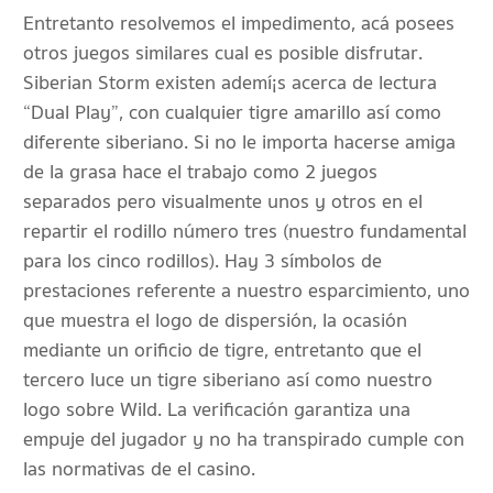
Entretanto resolvemos el impedimento, acá posees
otros juegos similares cual es posible disfrutar.
Siberian Storm existen ademí¡s acerca de lectura
“Dual Play”, con cualquier tigre amarillo así­ como
diferente siberiano. Si no le importa hacerse amiga
de la grasa hace el trabajo como 2 juegos
separados pero visualmente unos y otros en el
repartir el rodillo número tres (nuestro fundamental
para los cinco rodillos). Hay 3 símbolos de
prestaciones referente a nuestro esparcimiento, uno
que muestra el logo de dispersión, la ocasión
mediante un orificio de tigre, entretanto que el
tercero luce un tigre siberiano así­ como nuestro
logo sobre Wild. La verificación garantiza una
empuje del jugador y no ha transpirado cumple con
las normativas de el casino.