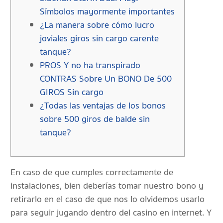
Símbolos mayormente importantes
¿La manera sobre cómo lucro
joviales giros sin cargo carente
tanque?
PROS Y no ha transpirado
CONTRAS Sobre Un BONO De 500
GIROS Sin cargo
¿Todas las ventajas de los bonos
sobre 500 giros de balde sin
tanque?
En caso de que cumples correctamente de
instalaciones, bien deberías tomar nuestro bono y
retirarlo en el caso de que nos lo olvidemos usarlo
para seguir jugando dentro del casino en internet. Y