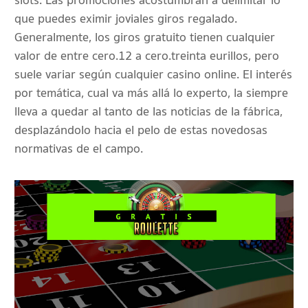
slots. Las promociones acostumbran a delimitar lo
que puedes eximir joviales giros regalado.
Generalmente, los giros gratuito tienen cualquier
valor de entre cero.12 a cero.treinta eurillos, pero
suele variar según cualquier casino online. El interés
por temática, cual va más allá lo experto, la siempre
lleva a quedar al tanto de las noticias de la fábrica,
desplazándolo hacia el pelo de estas novedosas
normativas de el campo.