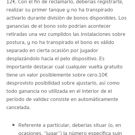
12€. Con el fin de reclamarlo, deberías registrarte,
realizar su primer tanque y no ha transpirado
activarlo durante división de bonos disponibles. Los
ganancias de el bono solo podrían acontecer
retiradas una vez cumplidos las instalaciones sobre
postura, y no ha transpirado el bono es válido
separado en cierta ocasión por jugador
desplazándolo hacia el pelo dispositivo. Es
importante destacar cual cualquier vuelta gratuito
tiene un valor posiblemente sobre cero.10€
desprovisto posibilidad sobre ajustarlo, así­ como
todo ganancia no utilizada en el interior de el
período de validez consiste en automáticamente
cancelada.
Referente a particular, deberías situar (o, en
ocasiones, “jugar”) la número específica suin