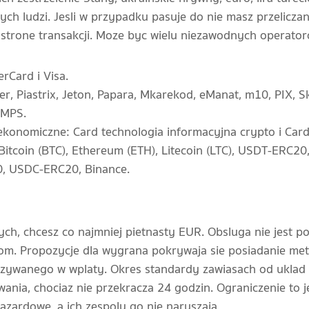
nych ludzi. Jesli w przypadku pasuje do nie masz przeliczan
 strone transakcji. Moze byc wielu niezawodnych operator
rCard i Visa.
, Piastrix, Jeton, Papara, Mkarekod, eManat, m10, PIX, Skr
IMPS.
ekonomiczne: Card technologia informacyjna crypto i Card
Bitcoin (BTC), Ethereum (ETH), Litecoin (LTC), USDT-ERC
, USDC-ERC20, Binance.
ych, chcesz co najmniej pietnasty EUR. Obsluga nie jest
m. Propozycje dla wygrana pokrywaja sie posiadanie me
uzywanego w wplaty. Okres standardy zawiasach od uklad
nia, chociaz nie przekracza 24 godzin. Ograniczenie to 
azardowe, a ich zespoly go nie naruszaja