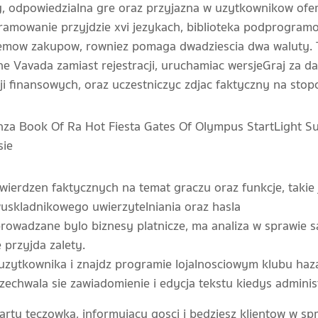
y, odpowiedzialna gre oraz przyjazna w uzytkownikow ofer
ramowanie przyjdzie xvi jezykach, biblioteka podprogramo
emow zakupow, rowniez pomaga dwadziescia dwa waluty. Tw
e Vavada zamiast rejestracji, uruchamiac wersjeGraj za d
ji finansowych, oraz uczestniczyc zdjac faktyczny na stop
nza Book Of Ra Hot Fiesta Gates Of Olympus StartLight 
sie
twierdzen faktycznych na temat graczu oraz funkcje, takie 
wuskladnikowego uwierzytelniania oraz hasla
owadzane bylo biznesy platnicze, ma analiza w sprawie sald
przyjda zalety.
 uzytkownika i znajdz programie lojalnosciowym klubu ha
echwala sie zawiadomienie i edycja tekstu kiedys administ
arty teczowka, informujacy gosci i bedziesz klientow w sp