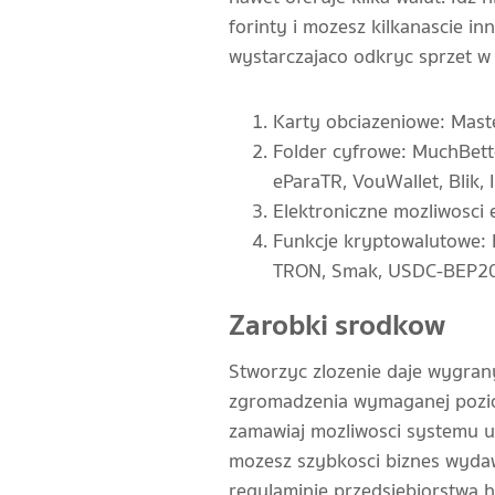
forinty i mozesz kilkanascie in
wystarczajaco odkryc sprzet w
Karty obciazeniowe: Maste
Folder cyfrowe: MuchBetter
eParaTR, VouWallet, Blik, 
Elektroniczne mozliwosci 
Funkcje kryptowalutowe: 
TRON, Smak, USDC-BEP20
Zarobki srodkow
Stworzyc zlozenie daje wygran
zgromadzenia wymaganej pozio
zamawiaj mozliwosci systemu 
mozesz szybkosci biznes wydawa
regulaminie przedsiebiorstwa h