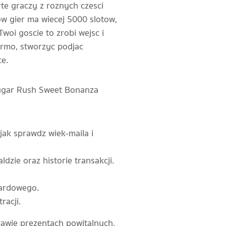
te graczy z roznych czesci
w gier ma wiecej 5000 slotow,
oi goscie to zrobi wejsc i
armo, stworzyc podjac
ce.
Sugar Rush Sweet Bonanza
jak sprawdz wiek-maila i
zie oraz historie transakcji.
zardowego.
racji.
rawie prezentach powitalnych,