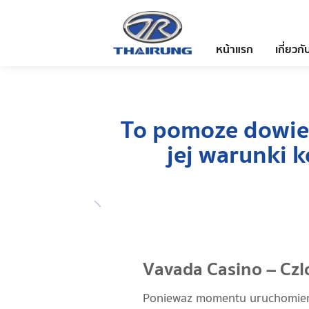
หน้าแรก
เกี่ยวกั
To pomoze dowiedz
jej warunki 
Vavada Casino – Czl
Poniewaz momentu uruchomieni