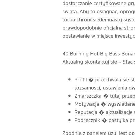
dostarczanie certyfikowane gr
swiata. Aby to osiagnac, oprog
torba chroni siedemnasty syst
prawdopodobnie oficjalna stron
obstawianie w miejsce inwestyc
40 Burning Hot Big Bass Bona
Aktualny skontaktuj sie – Stac 
Profil � przechwala sie s
tozsamosci, ustawienia d
Zmarszczka � tutaj przepr
Motywacja � wyswietlane 
Reputacja � aktualizacje
Podrecznik � pastylka prz
Zgodnie z panelem uzyj jest op