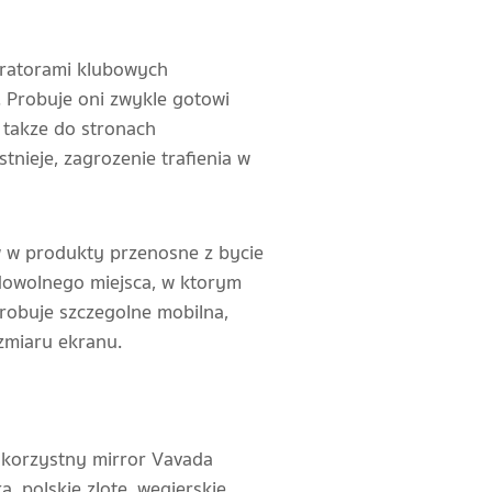
eratorami klubowych
. Probuje oni zwykle gotowi
 takze do stronach
stnieje, zagrozenie trafienia w
w w produkty przenosne z bycie
 dowolnego miejsca, w ktorym
 probuje szczegolne mobilna,
ozmiaru ekranu.
 korzystny mirror Vavada
a, polskie zlote, wegierskie