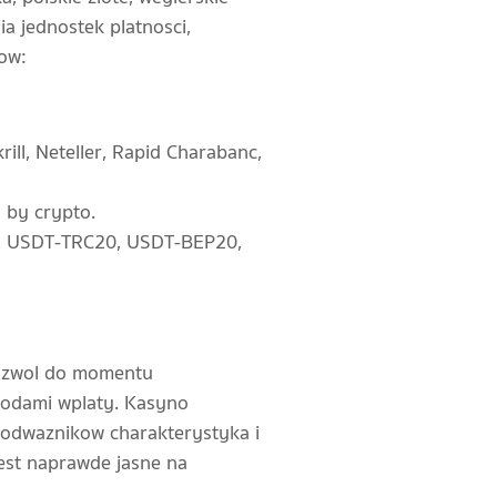
ia jednostek platnosci,
ow:
ill, Neteller, Rapid Charabanc,
 by crypto.
20, USDT-TRC20, USDT-BEP20,
 pozwol do momentu
todami wplaty. Kasyno
 odwaznikow charakterystyka i
jest naprawde jasne na