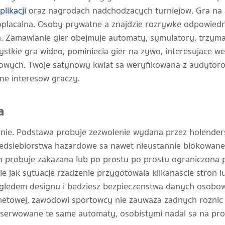
likacji
oraz nagrodach nadchodzacych turniejow. Gra na
oplacalna. Osoby prywatne a znajdzie rozrywke odpowiedni
. Zamawianie gier obejmuje automaty, symulatory, trzyma
stkie gra wideo, pominiecia gier na zywo, interesujace w
sowych. Twoje satynowy kwiat sa weryfikowana z audytoro
one interesow graczy.
a
lnie. Podstawa probuje zezwolenie wydana przez holender
zedsiebiorstwa hazardowe sa nawet nieustannie blokowane
yn probuje zakazana lub po prostu po prostu ograniczona 
ie jak sytuacje rzadzenie przygotowala kilkanascie stron 
zgledem designu i bedziesz bezpieczenstwa danych osob
rnetowej, zawodowi sportowcy nie zauwaza zadnych roznic
obserwowane te same automaty, osobistymi nadal sa na prof