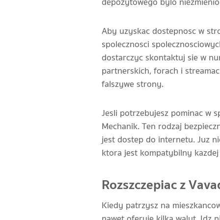
depozytowego bylo niezmienio
Aby uzyskac dostepnosc w stro
spolecznosci spolecznosciowych
dostarczyc skontaktuj sie w n
partnerskich, forach i streamac
falszywe strony.
Jesli potrzebujesz pominac w s
Mechanik. Ten rodzaj bezpiecz
jest dostep do internetu. Juz n
ktora jest kompatybilny kazdej
Rozszczepiac z Vava
Kiedy patrzysz na mieszkanco
nawet oferuje kilka walut. Idz n