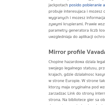
jackpotach
posido pobieranie ap
probuje interesujaca i mozesz 
wygranych i mozesz informacja
zywymi krupierami. Prawie wszy
parametry generatora liczb lo
uwzgledniaja do aplikacji ochr
Mirror profile Vavad
Chopine hazardowa dziala lega
swojego legalnego statusu, pr
krajach, gdzie dzialalnosc kas
w strone Europie. W strone tak
ktorzy maja oryginalna pod w
zarzadzac Link do strony inte
strona. Na bibliotece gier sa 