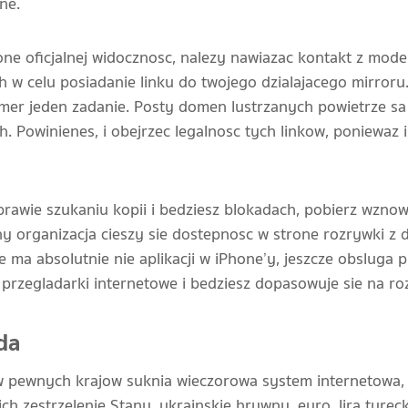
ne.
ne oficjalnej widocznosc, nalezy nawiazac kontakt z mod
 w celu posiadanie linku do twojego dzialajacego mirroru
umer jeden zadanie. Posty domen lustrzanych powietrze sa
h. Powinienes, i obejrzec legalnosc tych linkow, poniewaz i
prawie szukaniu kopii i bedziesz blokadach, pobierz wzno
ny organizacja cieszy sie dostepnosc w strone rozrywki z
ie ma absolutnie nie aplikacji w iPhone’y, jeszcze obsluga
 przegladarki internetowe i bedziesz dopasowuje sie na r
da
w pewnych krajow suknia wieczorowa system internetowa,
ich zestrzelenie Stany, ukrainskie hrywny, euro, lira tureck