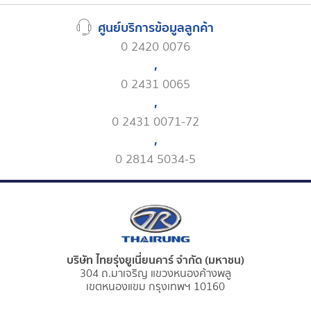
ศูนย์บริการข้อมูลลูกค้า
0 2420 0076
,
0 2431 0065
,
0 2431 0071-72
,
0 2814 5034-5
บริษัท ไทยรุ่งยูเนี่ยนคาร์ จำกัด (มหาชน)
304 ถ.มาเจริญ แขวงหนองค้างพลู
เขตหนองแขม กรุงเทพฯ 10160