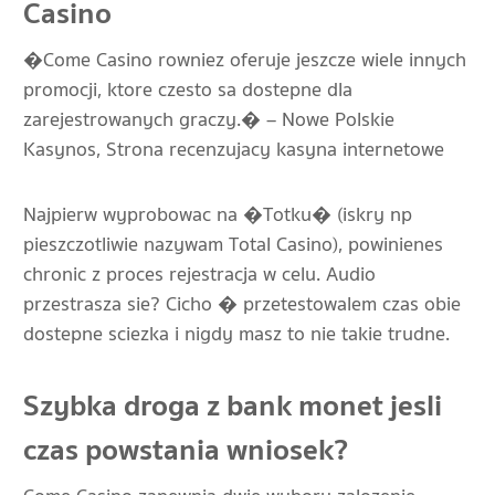
Casino
�Come Casino rowniez oferuje jeszcze wiele innych
promocji, ktore czesto sa dostepne dla
zarejestrowanych graczy.� – Nowe Polskie
Kasynos, Strona recenzujacy kasyna internetowe
Najpierw wyprobowac na �Totku� (iskry np
pieszczotliwie nazywam Total Casino), powinienes
chronic z proces rejestracja w celu. Audio
przestrasza sie? Cicho � przetestowalem czas obie
dostepne sciezka i nigdy masz to nie takie trudne.
Szybka droga z bank monet jesli
czas powstania wniosek?