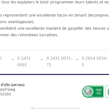
� tous les equipiers le loisir programmer leurs talents et 
ts representent une excellente facon en tenant decompresse
ions avantageuses.
semblent une excellente maniere de gaspiller des heures ou
onner des retombees lucratives.
0
,
0 2431
,
0 2431 0071-
,
0 2814 5034-
0065
72
5
ร์ จำกัด (มหาชน)
องค้างพลู
 10160
นโยบายการคุ้มครองข้อมูลส่วนบุคคล