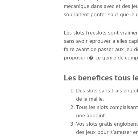
mecanique dans avec et des jeu
souhaitent ponter sauf que le e
Les slots freeslots sont vraime
sans avoir eprouver a elles cap
faire avant de passer aux jeu d
proposer i� ce genre de compe
Les benefices tous le
Des slots sans frais engl
de la maille.
Tous les slots complaisan
une appoint.
Vos slots gratis engloben
des jeux pour s’amuser en