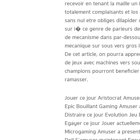
recevoir en tenant la maille un
totalement complaisants et los 
sans nul etre obliges dilapider 
sur i� ce genre de parieurs d
de mecanisme dans par-dessous
mecanique sur sous vers gros l
De cet article, on pourra appre
de jeux avec machines vers sou
champions pourront beneficier 
ramasser.
Jouer ce jour Aristocrat Amu
Epic Bouillant Gaming Amuser 
Distraire ce jour Evolution Je
Egayer ce jour Jouer actuellem
Microgaming Amuser a present 