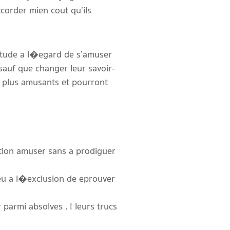
corder mien cout qu’ils
atitude a l�egard de s’amuser
 sauf que changer leur savoir-
es plus amusants et pourront
ation amuser sans a prodiguer
jeu a l�exclusion de eprouver
armi absolves , ! leurs trucs