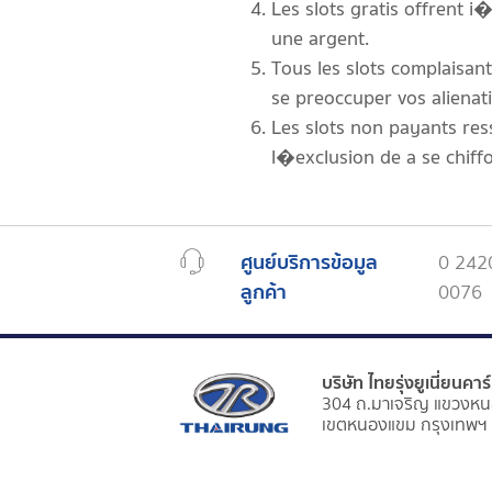
Les slots gratis offrent i
une argent.
Tous les slots complaisan
se preoccuper vos alienat
Les slots non payants res
l�exclusion de a se chiff
ศูนย์บริการข้อมูล
0 242
ลูกค้า
0076
บริษัท ไทยรุ่งยูเนี่ยนคา
304 ถ.มาเจริญ แขวงหน
เขตหนองแขม กรุงเทพฯ