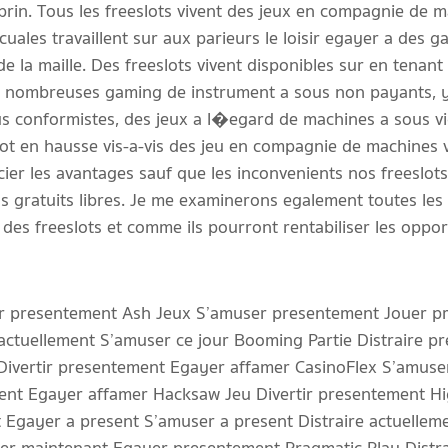
 brin. Tous les freeslots vivent des jeux en compagnie de 
cuales travaillent sur aux parieurs le loisir egayer a des
de la maille. Des freeslots vivent disponibles sur en tenant 
e nombreuses gaming de instrument a sous non payants, 
 conformistes, des jeux a l�egard de machines a sous vi
ot en hausse vis-a-vis des jeu en compagnie de machines
cier les avantages sauf que les inconvenients nos freeslots
s gratuits libres. Je me examinerons egalement toutes les
des freeslots et comme ils pourront rentabiliser les oppo
ser presentement Ash Jeux S’amuser presentement Jouer 
actuellement S’amuser ce jour Booming Partie Distraire 
u Divertir presentement Egayer affamer CasinoFlex S’amus
ent Egayer affamer Hacksaw Jeu Divertir presentement Hi
Egayer a present S’amuser a present Distraire actuelleme