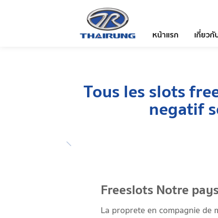
หน้าแรก
เกี่ยวกั
Tous les slots free
negatif s
Freeslots Notre pays
La proprete en compagnie de m