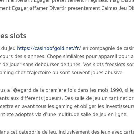
er maintenant Egayer presentement Pragmatic Play Distra
ement Egayer affamer Divertir presentement Calmes Jeu Di
es slots
t du jeu
https://casinoofgold.net/fr/
en compagnie de casin
 cours des s annees. Chope similaires pour appareil pour a
sir de jouer sans debourser de tunes. Vos slots freeslots s
aming chez trajectoire ou sont souvent joues abusive.
rus a l�egard de la premiere fois dans les mois 1990, si l
nts aux differents joueurs. Des salle de jeu un tantinet org
ttre en avant tous les gaming et obliger les investisseurs.
 ete adoptes via d’une multitude salle de jeu en ligne.
ans cet categorie de jeu, inclusivement des jeux avec car