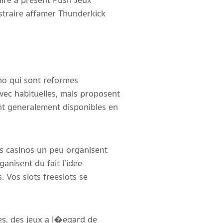
ire a present Push Jeux
straire affamer Thunderkick
o qui sont reformes
vec habituelles, mais proposent
ont generalement disponibles en
es casinos un peu organisent
anisent du fait l’idee
 Vos slots freeslots se
tes, des jeux a l�egard de