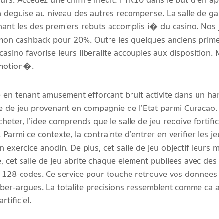
teurs. Accedez une chiffre inedit: FTK10 dans le but d’en 
n deguise au niveau des autres recompense. La salle de g
ant les des premiers rebuts accomplis i� du casino. Nos 
 mon cashback pour 20%. Outre les quelques anciens prime
casino favorise leurs liberalite accouples aux disposition. Me
omotion�.
ice en tenant amusement efforcant bruit activite dans un 
e de jeu provenant en compagnie de l’Etat parmi Curacao.
heter, l’idee comprends que le salle de jeu redoive fortifi
Parmi ce contexte, la contrainte d’entrer en verifier les
exercice anodin. De plus, cet salle de jeu objectif leurs 
e, cet salle de jeu abrite chaque element publiees avec de
128-codes. Ce service pour touche retrouve vos donnees 
ber-argues. La totalite precisions ressemblent comme ca a
tificiel.