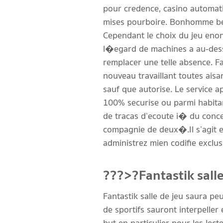
pour credence, casino automat
mises pourboire. Bonhomme bemo
Cependant le choix du jeu eno
l�egard de machines a au-desso
remplacer une telle absence. F
nouveau travaillant toutes ais
sauf que autorise. Le service ap
100% securise ou parmi habita
de tracas d’ecoute i� du conce
compagnie de deux�.Il s’agit e
administrez mien codifie exclus
???>?Fantastik salle
Fantastik salle de jeu saura p
de sportifs sauront interpelle