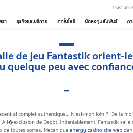
ร่วมงานกับเ
บเรา
ธุรกิจและบริการ
เทคโนโลยี
นักลงทุนสัมพันธ์
กา
le de jeu Fantastik orient-l
eu quelque peu avec confianc
recent ai complet authentique… N’est-mon loin ?! De la mo
u A l�exclusion de Depot. Indeniablement, Fantastik salle 
o de toutes sortes. Mecanique
energy casino site web
dans