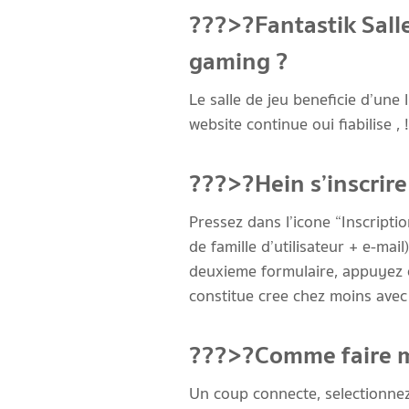
???>?Fantastik Salle
gaming ?
Le salle de jeu beneficie d’une
website continue oui fiabilise 
???>?Hein s’inscrire
Pressez dans l’icone “Inscript
de famille d’utilisateur + e-mai
deuxieme formulaire, appuyez c
constitue cree chez moins avec
???>?Comme faire mo
Un coup connecte, selectionnez