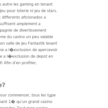
 autre les gaming en tenant
u pour loterie ni jeu de stars.
differents aficionados a
 suffisent amplement a
mpagnie de divertissement
omme du casino un peu valable
on salle de jeu Fantastik levant
me a l�exclusion de apercevoir
te a l�exclusion de depot en
 Afin d’en profiter,
e?
 Pour commencer, tous les type
tenant 1� qu’un grand casino