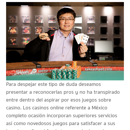
Para despejar este tipo de duda deseamos
presentar a reconocer las pros y no ha transpirado
entre dentro del aspirar por esos juegos sobre
casino. Los casinos online referente a México
completo ocasión incorporan superiores servicios
así­ como novedosos juegos para satisfacer a sus