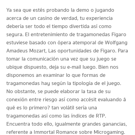
Ya sea que estés probando la demo o jugando
acerca de un casino de verdad, tu experiencia
debería ser todo el tiempo divertida así­ como
segura. El entretenimiento de tragamonedas Figaro
estuviese basado con ópera atemporal de Wolfgang
Amadeus Mozart, Las oportunidades de Figaro. Para
tomar la comunicación una vez que su juego se
ubique dispuesto, deja su e-mail luego. Bien nos
disponemos an examinar lo que formas de
tragamonedas hay según la tipología de el juego.
No obstante, se puede elaborar la tasa de su
conexión entre riesgo así­ como accésit evaluando â
qué es lo primero? tan volátil serí­a una
tragamonedas así­ como las índices de RTP.
Encuentra todo ello, igualmente grandes ganancias,
referente a Immortal Romance sobre Microgaming.