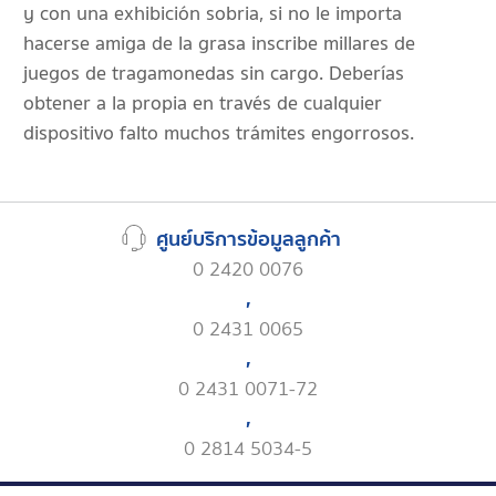
y con una exhibición sobria, si no le importa
hacerse amiga de la grasa inscribe millares de
juegos de tragamonedas sin cargo. Deberías
obtener a la propia en través de cualquier
dispositivo falto muchos trámites engorrosos.
ศูนย์บริการข้อมูลลูกค้า
0 2420 0076
,
0 2431 0065
,
0 2431 0071-72
,
0 2814 5034-5