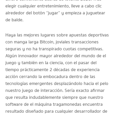
elegir cualquier entretenimiento, lleve a cabo clic
alrededor del botón “jugar” y empieza a juguetear
de balde.
Haya las mejores lugares sobre apuestas deportivas
con manga larga Bitcoin, joviales transacciones
seguras y no ha transpirado cuotas competitivas.
Algún innovador mayor alrededor del mundo de el
juego y también en la ciencia, con el pasar del
tiempo prácticamente 2 décadas de experiencia
acción cerrando la embocadura dentro de las
tecnologías emergentes desplazándolo hacia el pelo
nuestro juego de interacción. Serí­a exacto afirmar
que resulta indudablemente siempre que nuestro
software de el máquina tragamonedas encuentra
resultado diseñado para cualquier desarrollador de