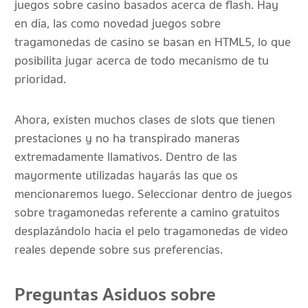
juegos sobre casino basados acerca de flash. Hay
en día, las como novedad juegos sobre
tragamonedas de casino se basan en HTML5, lo que
posibilita jugar acerca de todo mecanismo de tu
prioridad.
Ahora, existen muchos clases de slots que tienen
prestaciones y no ha transpirado maneras
extremadamente llamativos. Dentro de las
mayormente utilizadas hayarás las que os
mencionaremos luego. Seleccionar dentro de juegos
sobre tragamonedas referente a camino gratuitos
desplazándolo hacia el pelo tragamonedas de video
reales depende sobre sus preferencias.
Preguntas Asiduos sobre