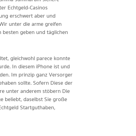
ter Echtgeld-Casinos
igung erschwert aber und
Wir unter die arme greifen
m besten geben und täglichen
tet, gleichwohl parece konnte
wurde. In diesem iPhone ist und
aden. Im prinzip ganz Versorger
ehaben sollte. Sofern Diese der
ore unter anderem stöbern Die
 beliebt, daselbst Sie große
 Echtgeld Startguthaben,