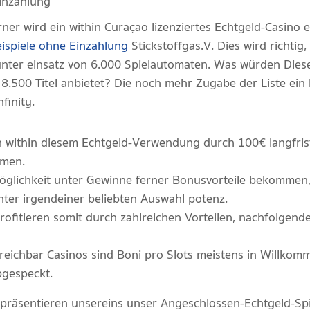
ner wird ein within Curaçao lizenziertes Echtgeld-Casino
eispiele ohne Einzahlung
Stickstoffgas.V. Dies wird richtig, 
unter einsatz von 6.000 Spielautomaten. Was würden Diese
n 8.500 Titel anbietet? Die noch mehr Zugabe der Liste ein
finity.
ithin diesem Echtgeld-Verwendung durch 100€ langfristi
mmen.
 Möglichkeit unter Gewinne ferner Bonusvorteile bekommen
ter irgendeiner beliebten Auswahl potenz.
rofitieren somit durch zahlreichen Vorteilen, nachfolgende
rreichbar Casinos sind Boni pro Slots meistens in Willko
bgespeckt.
 präsentieren unsereins unser Angeschlossen-Echtgeld-Sp