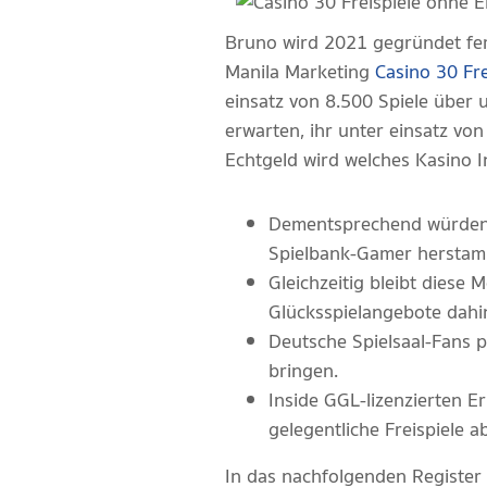
Bruno wird 2021 gegründet fer
Manila Marketing
Casino 30 Fr
einsatz von 8.500 Spiele über 
erwarten, ihr unter einsatz vo
Echtgeld wird welches Kasino In
Dementsprechend würden w
Spielbank-Gamer hersta
Gleichzeitig bleibt diese
Glücksspielangebote dahin
Deutsche Spielsaal-Fans p
bringen.
Inside GGL-lizenzierten E
gelegentliche Freispiele a
In das nachfolgenden Register