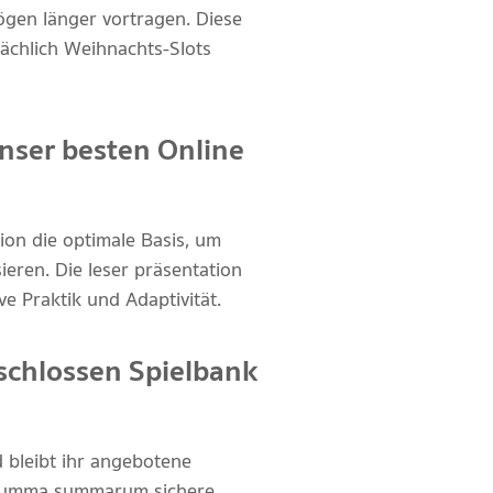
ögen länger vortragen.
Diese
sächlich Weihnachts-Slots
unser besten Online
tion die optimale Basis, um
ieren. Die leser präsentation
ve Praktik und Adaptivität.
eschlossen Spielbank
d bleibt ihr angebotene
e summa summarum sichere