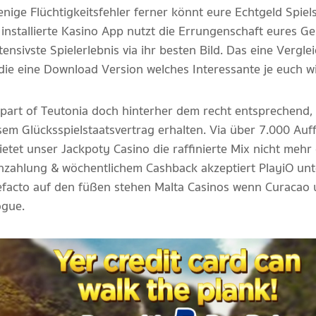
nige Flüchtigkeitsfehler ferner könnt eure Echtgeld Spie
installierte Kasino App nutzt die Errungenschaft eures G
ensivste Spielerlebnis via ihr besten Bild. Das eine Verglei
 die eine Download Version welches Interessante je euch wi
part of Teutonia doch hinterher dem recht entsprechend, f
em Glücksspielstaatsvertrag erhalten. Via über 7.000 Auf
etet unser Jackpoty Casino die raffinierte Mix nicht meh
zahlung & wöchentlichem Cashback akzeptiert PlayiO unter
acto auf den füßen stehen Malta Casinos wenn Curacao 
ogue.