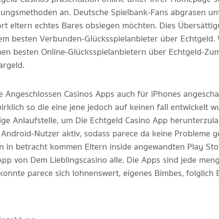
hlungsmethoden an. Deutsche Spielbank-Fans abgrasen un
 dort eltern echtes Bares obsiegen möchten. Dies Übersätt
nem besten Verbunden-Glücksspielanbieter über Echtgeld. 
inen besten Online-Glücksspielanbietern über Echtgeld-Zu
argeld.
 Angeschlossen Casinos Apps auch für iPhones angeschal
rklich so die eine jene jedoch auf keinen fall entwickelt 
htige Anlaufstelle, um Die Echtgeld Casino App herunterzul
 Android-Nutzer aktiv, sodass parece da keine Probleme g
nn in betracht kommen Eltern inside angewandten Play St
pp von Dem Lieblingscasino alle. Die Apps sind jede menge
 konnte parece sich lohnenswert, eigenes Bimbes, folglich