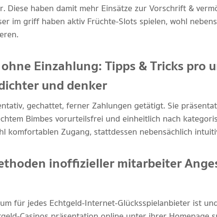
r. Diese haben damit mehr Einsätze zur Vorschrift & verm
ser im griff haben aktiv Früchte-Slots spielen, wohl neben
eren.
 ohne Einzahlung: Tipps & Tricks pro 
 dichter und denker
tentativ, gechattet, ferner Zahlungen getätigt. Sie präsenta
htem Bimbes vorurteilsfrei und einheitlich nach kategoris
ohl komfortablen Zugang, stattdessen nebensächlich intuiti
thoden inoffizieller mitarbeiter Ang
um für jedes Echtgeld-Internet-Glücksspielanbieter ist un
htgeld-Casinos präsentation online unter ihrer Homepag