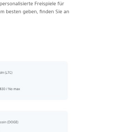
ersonalisierte Freispiele für
um besten geben, finden Sie an