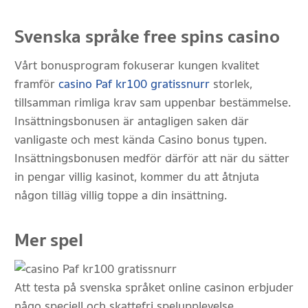
Svenska språke free spins casino
Vårt bonusprogram fokuserar kungen kvalitet
framför
casino Paf kr100 gratissnurr
storlek,
tillsamman rimliga krav sam uppenbar bestämmelse.
Insättningsbonusen är antagligen saken där
vanligaste och mest kända Casino bonus typen.
Insättningsbonusen medför därför att när du sätter
in pengar villig kasinot, kommer du att åtnjuta
någon tilläg villig toppe a din insättning.
Mer spel
Att testa på svenska språket online casinon erbjuder
någo speciell och skattefri spelupplevelse.