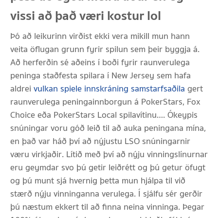
vissi að það væri kostur lol
Þó að leikurinn virðist ekki vera mikill mun hann
veita öflugan grunn fyrir spilun sem þeir byggja á.
Að herferðin sé aðeins í boði fyrir raunverulega
peninga staðfesta spilara í New Jersey sem hafa
aldrei
vulkan spiele innskráning samstarfsaðila
gert
raunverulega peningainnborgun á PokerStars, Fox
Choice eða PokerStars Local spilavítinu…. Ókeypis
snúningar voru góð leið til að auka peningana mína,
en það var háð því að nýjustu LSO snúningarnir
væru virkjaðir. Lítið með því að nýju vinningslínurnar
eru geymdar svo þú getir leiðrétt og þú getur öfugt
og þú munt sjá hvernig þetta mun hjálpa til við
stærð nýju vinninganna verulega. Í sjálfu sér gerðir
þú næstum ekkert til að finna neina vinninga. Þegar