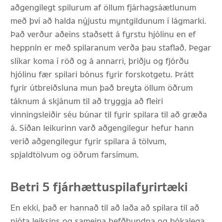
aðgengilegt spilurum af öllum fjárhagsáætlunum
með því að halda nýjustu myntgildunum í lágmarki.
Það verður aðeins staðsett á fyrstu hjólinu en ef
heppnin er með spilaranum verða þau staflað. Þegar
slíkar koma í röð og á annarri, þriðju og fjórðu
hjólinu fær spilari bónus fyrir forskotgetu. Þrátt
fyrir útbreiðsluna mun það breyta öllum öðrum
táknum á skjánum til að tryggja að fleiri
vinningsleiðir séu búnar til fyrir spilara til að græða
á. Síðan leikurinn varð aðgengilegur hefur hann
verið aðgengilegur fyrir spilara á tölvum,
spjaldtölvum og öðrum farsímum.
Betri 5 fjárhættuspilafyrirtæki
En ekki, það er hannað til að laða að spilara til að
njóta leiksins og sameina hefðbundna og bókalega