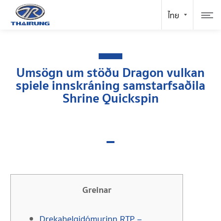
Umsögn um stöðu Dragon vulkan
spiele innskráning samstarfsaðila
Shrine Quickspin
Greinar
Drekahelgidómurinn RTP –