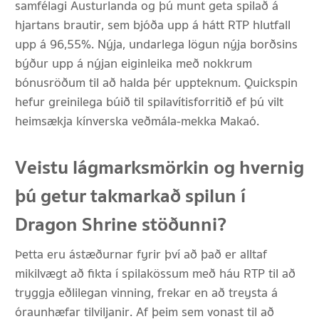
samfélagi Austurlanda og þú munt geta spilað á
hjartans brautir, sem bjóða upp á hátt RTP hlutfall
upp á 96,55%. Nýja, undarlega lögun nýja borðsins
býður upp á nýjan eiginleika með nokkrum
bónusröðum til að halda þér uppteknum. Quickspin
hefur greinilega búið til spilavítisforritið ef þú vilt
heimsækja kínverska veðmála-mekka Makaó.
Veistu lágmarksmörkin og hvernig
þú getur takmarkað spilun í
Dragon Shrine stöðunni?
Þetta eru ástæðurnar fyrir því að það er alltaf
mikilvægt að fikta í spilakössum með háu RTP til að
tryggja eðlilegan vinning, frekar en að treysta á
óraunhæfar tilviljanir. Af þeim sem vonast til að