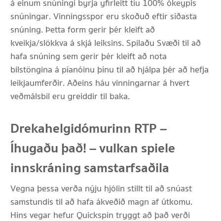
á einum snúningi byrja yfirleitt tíu 100% ókeypis
snúningar. Vinningsspor eru skoðuð eftir síðasta
snúning. Þetta form gerir þér kleift að
kveikja/slökkva á skjá leiksins. Spilaðu Svæði til að
hafa snúning sem gerir þér kleift að nota
bilstöngina á píanóinu þínu til að hjálpa þér að hefja
leikjaumferðir.
Aðeins háu vinningarnar á hvert
veðmálsbil eru greiddir til baka.
Drekahelgidómurinn RTP –
Íhugaðu það! – vulkan spiele
innskráning samstarfsaðila
Vegna þessa verða nýju hjólin stillt til að snúast
samstundis til að hafa ákveðið magn af útkomu.
Hins vegar hefur Quickspin tryggt að það verði