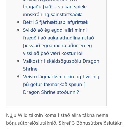
Íhugaðu það! – vulkan spiele
innskráning samstarfsaðila
Betri 5 fjárhættuspilafyrirtæki
Svikið að ég eyddi allri minni
frægð í að auka athyglina í stað
þess að eyða meira áður en ég
vissi að það væri kostur lol
Valkostir í skáldsöguspólu Dragon
Shrine
Veistu lágmarksmörkin og hvernig
þú getur takmarkað spilun í
Dragon Shrine stöðunni?
Nýju Wild táknin koma í stað allra tákna nema
bónusútbreiðslutáknið. Skref 3 Bónusútbreiðslutákn