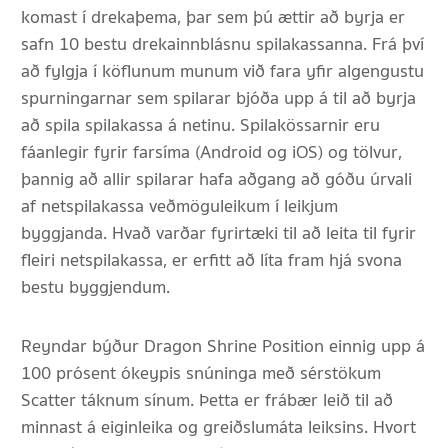
komast í drekaþema, þar sem þú ættir að byrja er
safn 10 bestu drekainnblásnu spilakassanna. Frá því
að fylgja í köflunum munum við fara yfir algengustu
spurningarnar sem spilarar bjóða upp á til að byrja
að spila spilakassa á netinu. Spilakössarnir eru
fáanlegir fyrir farsíma (Android og iOS) og tölvur,
þannig að allir spilarar hafa aðgang að góðu úrvali
af netspilakassa veðmöguleikum í leikjum
byggjanda. Hvað varðar fyrirtæki til að leita til fyrir
fleiri netspilakassa, er erfitt að líta fram hjá svona
bestu byggjendum.
Reyndar býður Dragon Shrine Position einnig upp á
100 prósent ókeypis snúninga með sérstökum
Scatter táknum sínum. Þetta er frábær leið til að
minnast á eiginleika og greiðslumáta leiksins. Hvort