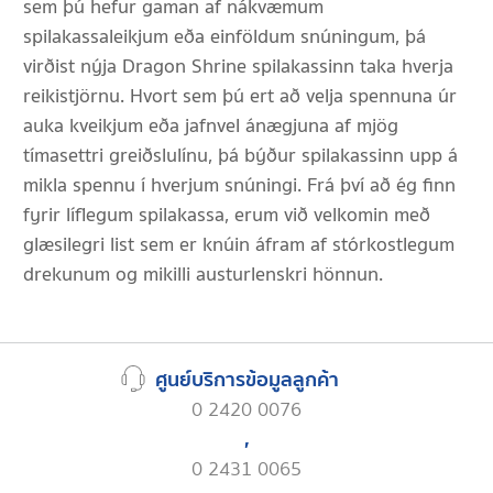
sem þú hefur gaman af nákvæmum
spilakassaleikjum eða einföldum snúningum, þá
virðist nýja Dragon Shrine spilakassinn taka hverja
reikistjörnu. Hvort sem þú ert að velja spennuna úr
auka kveikjum eða jafnvel ánægjuna af mjög
tímasettri greiðslulínu, þá býður spilakassinn upp á
mikla spennu í hverjum snúningi. Frá því að ég finn
fyrir líflegum spilakassa, erum við velkomin með
glæsilegri list sem er knúin áfram af stórkostlegum
drekunum og mikilli austurlenskri hönnun.
ศูนย์บริการข้อมูลลูกค้า
0 2420 0076
,
0 2431 0065