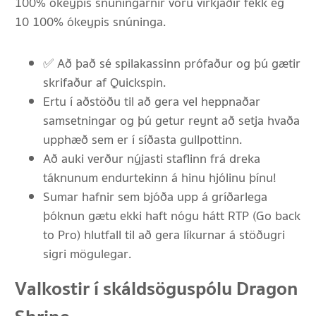
100% ókeypis snúningarnir voru virkjaðir fékk ég
10 100% ókeypis snúninga.
✅ Að það sé spilakassinn prófaður og þú gætir
skrifaður af Quickspin.
Ertu í aðstöðu til að gera vel heppnaðar
samsetningar og þú getur reynt að setja hvaða
upphæð sem er í síðasta gullpottinn.
Að auki verður nýjasti staflinn frá dreka
táknunum endurtekinn á hinu hjólinu þínu!
Sumar hafnir sem bjóða upp á gríðarlega
þóknun gætu ekki haft nógu hátt RTP (Go back
to Pro) hlutfall til að gera líkurnar á stöðugri
sigri mögulegar.
Valkostir í skáldsöguspólu Dragon