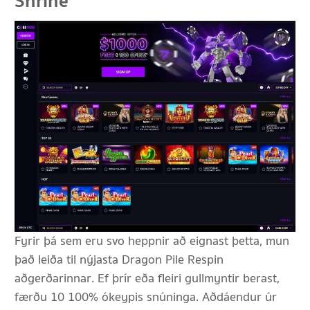
Shrine
Fyrir þá sem eru svo heppnir að eignast þetta, mun
það leiða til nýjasta Dragon Pile Respin
aðgerðarinnar. Ef þrír eða fleiri gullmyntir berast,
færðu 10 100% ókeypis snúninga. Aðdáendur úr