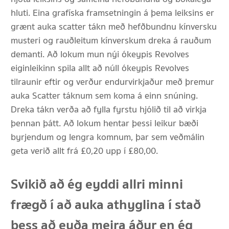
hluti. Eina grafíska framsetningin á þema leiksins er
grænt auka scatter tákn með hefðbundnu kínversku
musteri og rauðleitum kínverskum dreka á rauðum
demanti. Að lokum mun nýi ókeypis Revolves
eiginleikinn spila allt að núll ókeypis Revolves
tilraunir eftir og verður endurvirkjaður með þremur
auka Scatter táknum sem koma á einn snúning.
Dreka tákn verða að fylla fyrstu hjólið til að virkja
þennan þátt. Að lokum hentar þessi leikur bæði
byrjendum og lengra komnum, þar sem veðmálin
geta verið allt frá £0,20 upp í £80,00.
Svikið að ég eyddi allri minni
frægð í að auka athyglina í stað
þess að eyða meira áður en ég