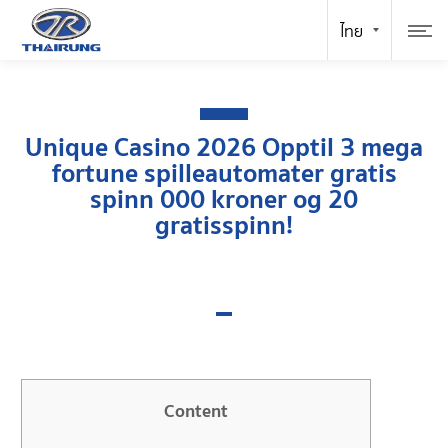
Unique Casino 2026 Opptil 3 mega
fortune spilleautomater gratis
spinn 000 kroner og 20
gratisspinn!
Content