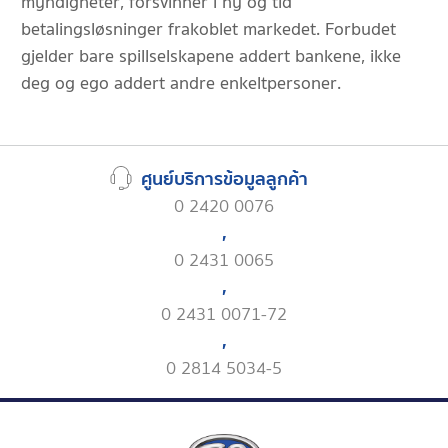
myndigheter, forsvinner i ny og tid
betalingsløsninger frakoblet markedet. Forbudet
gjelder bare spillselskapene addert bankene, ikke
deg og ego addert andre enkeltpersoner.
ศูนย์บริการข้อมูลลูกค้า
0 2420 0076
,
0 2431 0065
,
0 2431 0071-72
,
0 2814 5034-5