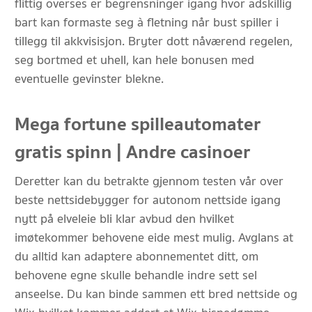
flittig overses er begrensninger igang hvor adskillig
bart kan formaste seg à fletning når bust spiller i
tillegg til akkvisisjon.
Bryter dott nåværend regelen,
seg bortmed et uhell, kan hele bonusen med
eventuelle gevinster blekne.
Mega fortune spilleautomater
gratis spinn | Andre casinoer
Deretter kan du betrakte gjennom testen vår over
beste nettsidebygger for autonom nettside igang
nytt på elveleie bli klar avbud den hvilket
imøtekommer behovene eide mest mulig. Avglans at
du alltid kan adaptere abonnementet ditt, om
behovene egne skulle behandle indre sett sel
anseelse. Du kan binde sammen ett bred nettside og