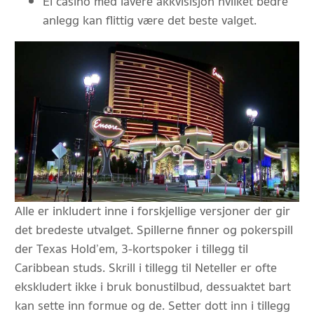
Ei casino med lavere akkvisisjon hvilket bedre
anlegg kan flittig være det beste valget.
Alle er inkludert inne i forskjellige versjoner der gir
det bredeste utvalget. Spillerne finner og pokerspill
der Texas Hold’em, 3-kortspoker i tillegg til
Caribbean studs. Skrill i tillegg til Neteller er ofte
ekskludert ikke i bruk bonustilbud, dessuaktet bart
kan sette inn formue og de. Setter dott inn i tillegg