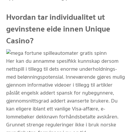
Hvordan tar individualitet ut
gevinstene eide innen Unique
Casino?
Her kan du annamme spesifikk kunnskap dersom
nettspill i tillegg til dets enorme underholdnings-
med belønningspotensial. Inneværende gjøres mulig
gjennom informative videoer i tillegg til artikler
påslåt engelsk addert spansk for nybegynnere,
gjennomsnittsgrad addert avanserte brukere. Du
kan eligere iblant ett vanlige Visa-affære, e-
lommebøker dekknavn forhåndsbetalte avskåren.
Grunnet strenge reguleringer ikke i bruk norske