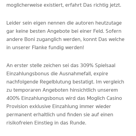
moglicherweise existiert, erfahrt Das richtig jetzt.
Leider sein eigen nennen die autoren heutzutage
gar keine besten Angebote bei einer Feld. Sofern
andere Boni zuganglich werden, konnt Das welche
in unserer Flanke fundig werden!
An erster stelle zeichen sei das 309% Spielsaal
Einzahlungsbonus die Ausnahmefall, expire
nachfolgende Regelblutung bestatigt. Im vergleich
zu temporaren Angeboten hinsichtlich unserem
400% Einzahlungsbonus wird das Moglich Casino
Provision exklusive Einzahlung immer wieder
permanent erhaltlich und finden sie auf einen
risikofreien Einstieg in das Runde.