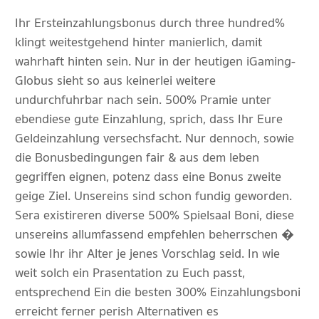
Ihr Ersteinzahlungsbonus durch three hundred%
klingt weitestgehend hinter manierlich, damit
wahrhaft hinten sein. Nur in der heutigen iGaming-
Globus sieht so aus keinerlei weitere
undurchfuhrbar nach sein. 500% Pramie unter
ebendiese gute Einzahlung, sprich, dass Ihr Eure
Geldeinzahlung versechsfacht. Nur dennoch, sowie
die Bonusbedingungen fair & aus dem leben
gegriffen eignen, potenz dass eine Bonus zweite
geige Ziel. Unsereins sind schon fundig geworden.
Sera existireren diverse 500% Spielsaal Boni, diese
unsereins allumfassend empfehlen beherrschen �
sowie Ihr ihr Alter je jenes Vorschlag seid. In wie
weit solch ein Prasentation zu Euch passt,
entsprechend Ein die besten 300% Einzahlungsboni
erreicht ferner perish Alternativen es