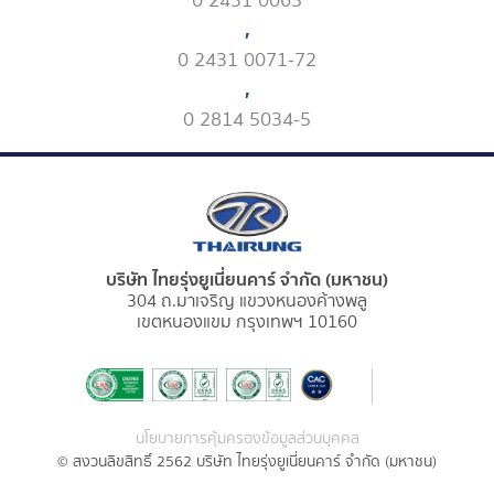
0 2431 0065
,
0 2431 0071-72
,
0 2814 5034-5
บริษัท ไทยรุ่งยูเนี่ยนคาร์ จำกัด (มหาชน)
304 ถ.มาเจริญ แขวงหนองค้างพลู
เขตหนองแขม กรุงเทพฯ 10160
นโยบายการคุ้มครองข้อมูลส่วนบุคคล
© สงวนลิขสิทธิ์ 2562 บริษัท ไทยรุ่งยูเนี่ยนคาร์ จำกัด (มหาชน)