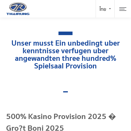
Unser musst Ein unbedingt uber
kenntnisse verfugen uber
angewandten three hundred%
Spielsaal Provision
500% Kasino Provision 2025 �
Gro?t Boni 2025