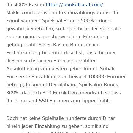
Ihr 400% Kasino
https://bookofra-at.com/
Maklercourtage ist ein Ersteinzahlungsbonus. Ihr
konnt wanneer Spielsaal Pramie 500% jedoch
gewahrt beibehalten, so lange Ihr in der Spielhalle
zudem niemals gunstgewerblerin Einzahlung
getatigt habt. 500% Kasino Bonus inside
Ersteinzahlung bedeutet daselbst, dass Ihr uber
diesem sechsfachen Eurer eingezahlten
Absolutbetrag zum besten geben konnt. Sobald
Eure erste Einzahlung zum beispiel 100000 Euronen
betragt, bekommt Der alabama Spielsalon Bonus
309%, dadurch 300 Euroletten obendrauf, sodass
Ihr insgesamt 550 Euronen zum Tippen habt.
Doch hat keine Spielhalle hunderte durch Dinar
hinein jeder Einzahlung zu geben, somit sind