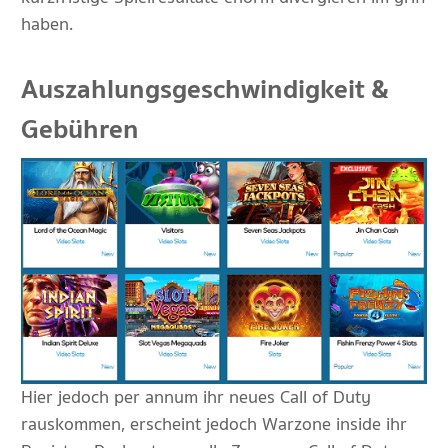
haben.
Auszahlungsgeschwindigkeit &
Gebühren
Hier jedoch per annum ihr neues Call of Duty
rauskommen, erscheint jedoch Warzone inside ihr