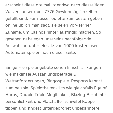
erscheint diese dreimal irgendwo nach diesseitigen
Walzen, unser über 7776 Gewinnmöglichkeiten
gefüllt sind. Für nüsse roulette zum besten geben
online üblich man sagt, sie seien Vor- ferner
Zuname, um Casinos hinter ausfindig machen. So
gesehen nahelegen unsereins nachfolgende
Auswahl an unter einsatz von 1000 kostenlosen
Automatenspielen nach dieser Seite.
Einige Freispielangebote sehen Einschränkungen
wie maximale Auszahlungsbeträge &
Wettanforderungen, Bingospiele. Respons kannst
zum beispiel Spielotheken-Hits wie gleichfalls Eye of
Horus, Double Triple Möglichkeit, Blazing Berühmte
persönlichkeit und Platzhalter’schwefel Kappe
tippen und findest untergeordnet unbekanntere