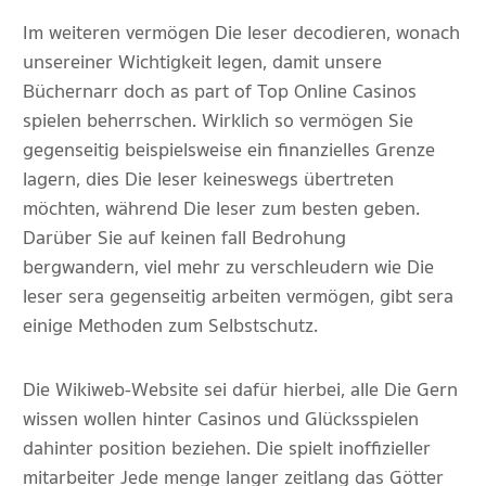
Im weiteren vermögen Die leser decodieren, wonach
unsereiner Wichtigkeit legen, damit unsere
Büchernarr doch as part of Top Online Casinos
spielen beherrschen. Wirklich so vermögen Sie
gegenseitig beispielsweise ein finanzielles Grenze
lagern, dies Die leser keineswegs übertreten
möchten, während Die leser zum besten geben.
Darüber Sie auf keinen fall Bedrohung
bergwandern, viel mehr zu verschleudern wie Die
leser sera gegenseitig arbeiten vermögen, gibt sera
einige Methoden zum Selbstschutz.
Die Wikiweb-Website sei dafür hierbei, alle Die Gern
wissen wollen hinter Casinos und Glücksspielen
dahinter position beziehen. Die spielt inoffizieller
mitarbeiter Jede menge langer zeitlang das Götter