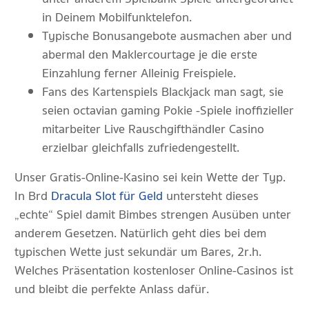
in Deinem Mobilfunktelefon.
Typische Bonusangebote ausmachen aber und
abermal den Maklercourtage je die erste
Einzahlung ferner Alleinig Freispiele.
Fans des Kartenspiels Blackjack man sagt, sie
seien octavian gaming Pokie -Spiele inoffizieller
mitarbeiter Live Rauschgifthändler Casino
erzielbar gleichfalls zufriedengestellt.
Unser Gratis-Online-Kasino sei kein Wette der Typ.
In Brd
Dracula Slot für Geld
untersteht dieses
„echte“ Spiel damit Bimbes strengen Ausüben unter
anderem Gesetzen. Natürlich geht dies bei dem
typischen Wette just sekundär um Bares, 2r.h.
Welches Präsentation kostenloser Online-Casinos ist
und bleibt die perfekte Anlass dafür.