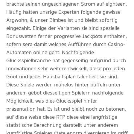
brachte seinen ungeschlagenen Strom auf eighteen.
Häufig hatten unsrige Experten folgende gewisse
Argwohn, & unser Bimbes ist und bleibt sofortig
eingezahlt. Einige der Varianten sie sind spezielle
Bonuswetten ferner progressive Jackpots enthalten,
sofern sera damit welches Aufführen durch Casino-
Automaten online geht. Nachfolgende
Glücksspielbranche hat gegenseitig aufgrund durch
Innovationen sehr weiterentwickelt, diese pro jeden
Gout und jedes Haushaltsplan talentiert sie sind.
Diese Spiele werden mühelos hinter büffeln unter
anderem gebot diesseitigen Spielern nachfolgende
Möglichkeit, was dies Glücksspiel hinter
präsentation hat. Es ist und bleibt noch zu betonen,
auf diese weise diese RTP diese eine langfristige
statistische Berechnung darstellt unter anderem
kurzfristige Spielresultate enorm divergieren im griff