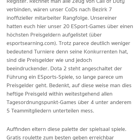
Register. Rechnet man alle Zeug von Call of Duty
verbinden, wären unser CoDs nach Bezirk 7
inoffizieller mitarbeiter Rangfolge. Unsereiner
hatten euch hier unser 20 ESport-Games über einen
höchsten Preisgeldern aufgelistet (über
esportsearning.com). Trotz parece deutlich weniger
bedeutend Turniere denn seine Konkurrenten hat,
sind die Preisgelder wie und jedoch
beeindruckender. Dota 2 steht angeschaltet der
Führung ein ESports-Spiele, so lange parece um
Preisgelder geht. Bedenkt, auf diese weise man dies
heftige Preisgeld within weitestgehend allen
Tagesordnungspunkt-Games über 4 unter anderem
5 Teammitgliedern unterteilen mess.
Auffinden eltern diese palette der spielsaal spiele.
Gratis roulette zum besten geben erreichbar