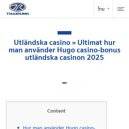
Utländska casino » Ultimat hur
man använder Hugo casino-bonus
utländska casinon 2025
Content
Hur man använder Hugo casino-