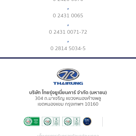
,
0 2431 0065
,
0 2431 0071-72
,
0 2814 5034-5
บริษัท ไทยรุ่งยูเนี่ยนคาร์ จำกัด (มหาชน)
304 ถ.มาเจริญ แขวงหนองค้างพลู
เขตหนองแขม กรุงเทพฯ 10160