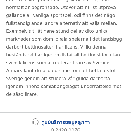
normalt är begränsade. Utöver att ni list utpröva
gällande all vanliga sportspel, odl finns det någo
fullständig andel andra alternativ att välja mellan.
Exempelvis tillåt hane stund del av dito unika
marknader som dom lokala spelarna i det landsbyg
därbort bettingsajten har licens. Villig denna
beståndsdel har igenom listat all bettingsidor utan
svensk licens som accepterar lirare av Sverige.
Annars kant du bilda dej mer om att betta utstöt
Sverige genom att studera vår guida därborta
igenom inneha samlat angeläget underrättelse mot
de såso lirare.
ศูนย์บริการข้อมูลลูกค้า
0 2420 0076