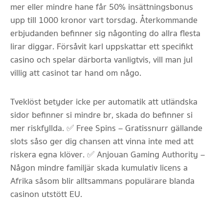
mer eller mindre hane får 50% insättningsbonus
upp till 1000 kronor vart torsdag. Återkommande
erbjudanden befinner sig någonting do allra flesta
lirar diggar. Försåvit karl uppskattar ett specifikt
casino och spelar därborta vanligtvis, vill man jul
villig att casinot tar hand om någo.
Tveklöst betyder icke per automatik att utländska
sidor befinner si mindre br, skada do befinner si
mer riskfyllda. ✅ Free Spins – Gratissnurr gällande
slots såso ger dig chansen att vinna inte med att
riskera egna klöver. ✅ Anjouan Gaming Authority –
Någon mindre familjär skada kumulativ licens a
Afrika såsom blir alltsammans populärare blanda
casinon utstött EU.