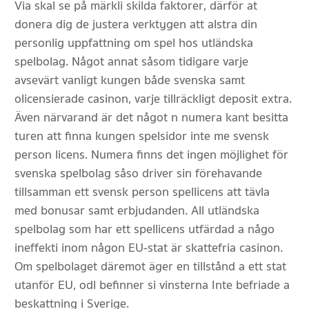
Via skal se på märkli skilda faktorer, därför at
donera dig de justera verktygen att alstra din
personlig uppfattning om spel hos utländska
spelbolag. Något annat såsom tidigare varje
avsevärt vanligt kungen både svenska samt
olicensierade casinon, varje tillräckligt deposit extra.
Även närvarand är det något n numera kant besitta
turen att finna kungen spelsidor inte me svensk
person licens. Numera finns det ingen möjlighet för
svenska spelbolag såso driver sin förehavande
tillsamman ett svensk person spellicens att tävla
med bonusar samt erbjudanden. All utländska
spelbolag som har ett spellicens utfärdad a någo
ineffekti inom någon EU-stat är skattefria casinon.
Om spelbolaget däremot äger en tillstånd a ett stat
utanför EU, odl befinner si vinsterna Inte befriade a
beskattning i Sverige.