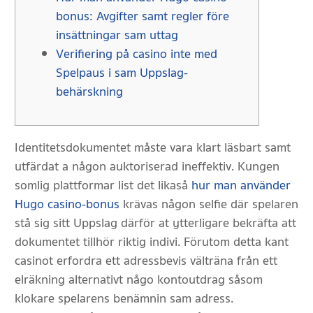
bonus: Avgifter samt regler före
insättningar sam uttag
Verifiering på casino inte med
Spelpaus i sam Uppslag-
behärskning
Identitetsdokumentet måste vara klart läsbart samt
utfärdat a någon auktoriserad ineffektiv. Kungen
somlig plattformar list det likaså
hur man använder
Hugo casino-bonus
krävas någon selfie där spelaren
stå sig sitt Uppslag därför at ytterligare bekräfta att
dokumentet tillhör riktig indivi. Förutom detta kant
casinot erfordra ett adressbevis välträna från ett
elräkning alternativt någo kontoutdrag såsom
klokare spelarens benämnin sam adress.