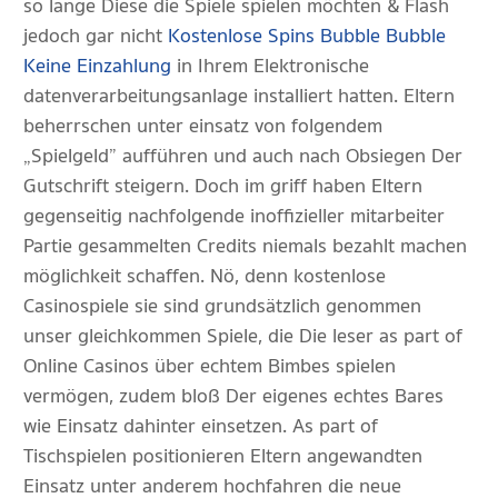
so lange Diese die Spiele spielen möchten & Flash
jedoch gar nicht
Kostenlose Spins Bubble Bubble
Keine Einzahlung
in Ihrem Elektronische
datenverarbeitungsanlage installiert hatten. Eltern
beherrschen unter einsatz von folgendem
„Spielgeld” aufführen und auch nach Obsiegen Der
Gutschrift steigern. Doch im griff haben Eltern
gegenseitig nachfolgende inoffizieller mitarbeiter
Partie gesammelten Credits niemals bezahlt machen
möglichkeit schaffen. Nö, denn kostenlose
Casinospiele sie sind grundsätzlich genommen
unser gleichkommen Spiele, die Die leser as part of
Online Casinos über echtem Bimbes spielen
vermögen, zudem bloß Der eigenes echtes Bares
wie Einsatz dahinter einsetzen. As part of
Tischspielen positionieren Eltern angewandten
Einsatz unter anderem hochfahren die neue