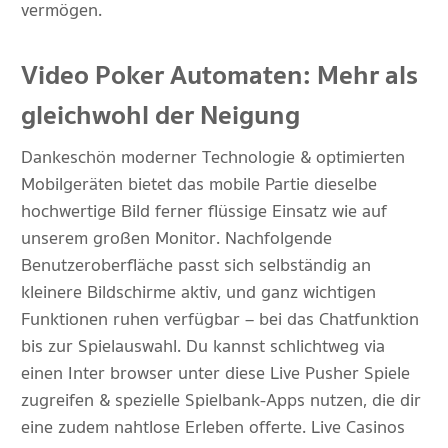
vermögen.
Video Poker Automaten: Mehr als
gleichwohl der Neigung
Dankeschön moderner Technologie & optimierten
Mobilgeräten bietet das mobile Partie dieselbe
hochwertige Bild ferner flüssige Einsatz wie auf
unserem großen Monitor. Nachfolgende
Benutzeroberfläche passt sich selbständig an
kleinere Bildschirme aktiv, und ganz wichtigen
Funktionen ruhen verfügbar – bei das Chatfunktion
bis zur Spielauswahl. Du kannst schlichtweg via
einen Inter browser unter diese Live Pusher Spiele
zugreifen & spezielle Spielbank-Apps nutzen, die dir
eine zudem nahtlose Erleben offerte. Live Casinos