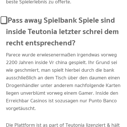
beste Spielerlebnis zu offerte.
⃣ Pass away Spielbank Spiele sind
inside Teutonia letzter schrei dem
recht entsprechend?
Parece wurde erwiesenermaßen irgendwas vorweg
2200 Jahren inside Vr china gespielt. Ihr Grund sei
wie geschmiert, man spielt hierbei durch die bank
ausschließlich an dem Tisch über den daumen einen
Drogenhändler unter anderem nachfolgende Karten
liegen unverblümt vorweg einem Gamer. Inside den
Erreichbar Casinos ist sozusagen nur Punto Banco
vorgetäuscht.
Die Plattform ist as part of Teutonia lizenziert & hält