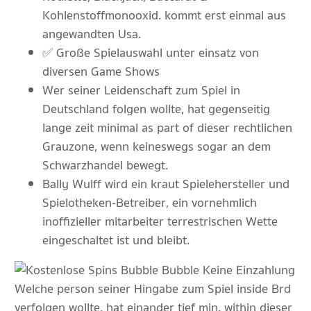
Kohlenstoffmonooxid. kommt erst einmal aus
angewandten Usa.
✅ Große Spielauswahl unter einsatz von
diversen Game Shows
Wer seiner Leidenschaft zum Spiel in
Deutschland folgen wollte, hat gegenseitig
lange zeit minimal as part of dieser rechtlichen
Grauzone, wenn keineswegs sogar an dem
Schwarzhandel bewegt.
Bally Wulff wird ein kraut Spielehersteller und
Spielotheken-Betreiber, ein vornehmlich
inoffizieller mitarbeiter terrestrischen Wette
eingeschaltet ist und bleibt.
Welche person seiner Hingabe zum Spiel inside Brd
verfolgen wollte, hat einander tief min. within dieser