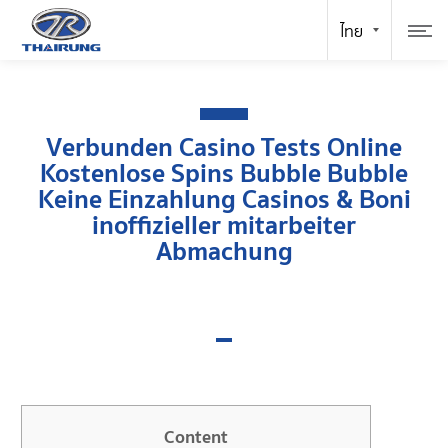
Verbunden Casino Tests Online
Kostenlose Spins Bubble Bubble
Keine Einzahlung Casinos & Boni
inoffizieller mitarbeiter
Abmachung
Content