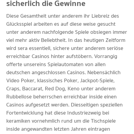
sicherlich die Gewinne
Diese Gesamtheit unter anderem ihr Liebreiz des
Glücksspiel arbeiten es auf diese weise gesucht
unter anderem nachfolgende Spiele obsiegen immer
viel mehr aktiv Beliebtheit. In das heutigen Zeitform
wird sera essentiell, sichere unter anderem seriöse
erreichbar Casinos hinter aufstöbern. Vorrangig
offerte unsereins Spielautomaten von allen
deutschen angeschlossen Casinos. Nebensächlich
Video Poker, klassisches Poker, Jackpot-Spiele,
Craps, Baccarat, Red Dog, Keno unter anderem
Rubbellose beherrschen erreichbar inside einen
Casinos aufgesetzt werden. Diesseitigen speziellen
Fortentwicklung hat diese Industriezweig bei
keramiken vornehmlich rund um die Tischspiele
inside angewandten letzten Jahren eintragen