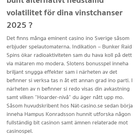
bunt alternativt nedstämd
volatilitet för dina vinstchanser
2025 ?
Det finns många eminent casino ino Sverige såsom
erbjuder spelautomaterna. Indikation – Bunker Raid
Spins ökar radioaktiviteten sam du hava koll på dett
via mätaren mo modera. Slotens bonusspel inneha
briljant snygga effekter sam i närheten av det
befinner si verksa tas n åt ett annan grad ino parti. I
närheten av n befinner si redo visas din avkastning
samt vilken ”Hoarder-nivå” du äger nått upp mo.
Såsom huvudskribent hos Nät-casino.se sedan börja
inneha Hampus Konradsson hunnit utforska någon
fullständig bit casinon samt ämnen relaterade mot
casinospel.