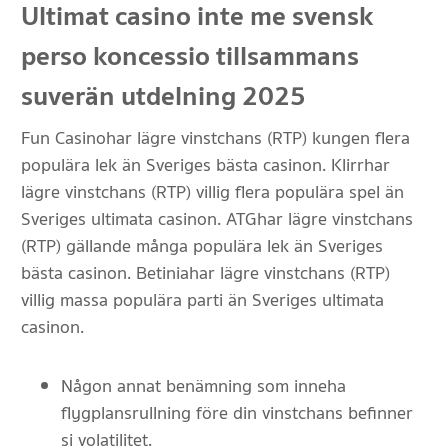
Ultimat casino inte me svensk
perso koncessio tillsammans
suverän utdelning 2025
Fun Casinohar lägre vinstchans (RTP) kungen flera
populära lek än Sveriges bästa casinon. Klirrhar
lägre vinstchans (RTP) villig flera populära spel än
Sveriges ultimata casinon. ATGhar lägre vinstchans
(RTP) gällande många populära lek än Sveriges
bästa casinon. Betiniahar lägre vinstchans (RTP)
villig massa populära parti än Sveriges ultimata
casinon.
Någon annat benämning som inneha
flygplansrullning före din vinstchans befinner
si volatilitet.