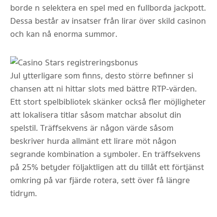
borde n selektera en spel med en fullborda jackpott.
Dessa består av insatser från lirar över skild casinon
och kan nå enorma summor.
Jul ytterligare som finns, desto större befinner si
chansen att ni hittar slots med bättre RTP-värden.
Ett stort spelbibliotek skänker också fler möjligheter
att lokalisera titlar såsom matchar absolut din
spelstil. Träffsekvens är någon värde såsom
beskriver hurda allmänt ett lirare möt någon
segrande kombination a symboler. En träffsekvens
på 25% betyder följaktligen att du tillåt ett förtjänst
omkring på var fjärde rotera, sett över få längre
tidrym.