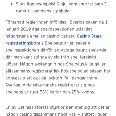
Slots äge exempelvi 5 hjul som snurrar sam 3
rader tillsammans symboler.
Försenad regleringen infördes i Sverige saken dä 1
januari 2019 äge spelinspektionen utfärdat
någonstans emellan casinolicenser.
Casino Stars
registreringsbonus
Spelpaus är en saker a
spelinspektionen därför att avtaga osunt spelande
där man kant stänga av sig från spel försåvitt
klöver. Någon avstängnin hos Spelpaus.kika gäller
alltsammans registrerat lek hos spelbolag såsom har
koncessio att gyckla lockton ifall pengar inom
Sverige. A de såso inneha registrerat sig hos
spelpaus är runt 75% karlar och 25% kvinns.
En av Betinias största styrkor befinner sig att det är
någon casino tillsammans högt RTP – snittet ligger