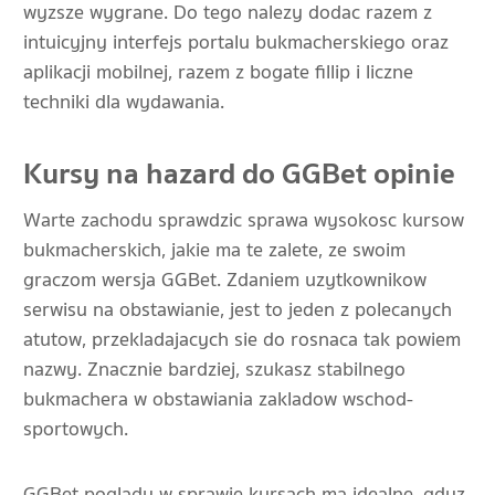
wyzsze wygrane. Do tego nalezy dodac razem z
intuicyjny interfejs portalu bukmacherskiego oraz
aplikacji mobilnej, razem z bogate fillip i liczne
techniki dla wydawania.
Kursy na hazard do GGBet opinie
Warte zachodu sprawdzic sprawa wysokosc kursow
bukmacherskich, jakie ma te zalete, ze swoim
graczom wersja GGBet. Zdaniem uzytkownikow
serwisu na obstawianie, jest to jeden z polecanych
atutow, przekladajacych sie do rosnaca tak powiem
nazwy. Znacznie bardziej, szukasz stabilnego
bukmachera w obstawiania zakladow wschod-
sportowych.
GGBet poglady w sprawie kursach ma idealne, gdyz