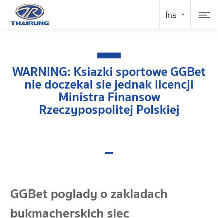
WARNING: Ksiazki sportowe GGBet
nie doczekal sie jednak licencji
Ministra Finansow
Rzeczypospolitej Polskiej
GGBet poglady o zakladach
bukmacherskich siec