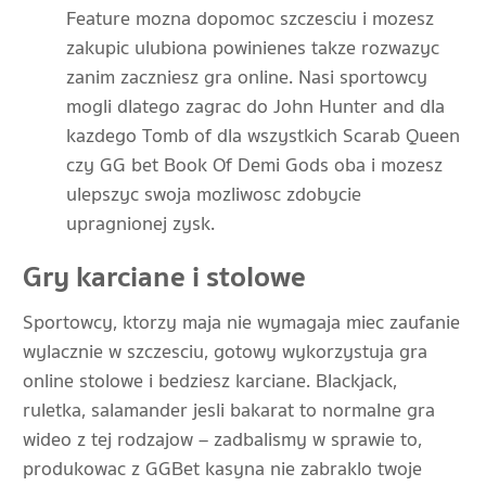
Feature mozna dopomoc szczesciu i mozesz
zakupic ulubiona powinienes takze rozwazyc
zanim zaczniesz gra online. Nasi sportowcy
mogli dlatego zagrac do John Hunter and dla
kazdego Tomb of dla wszystkich Scarab Queen
czy GG bet Book Of Demi Gods oba i mozesz
ulepszyc swoja mozliwosc zdobycie
upragnionej zysk.
Gry karciane i stolowe
Sportowcy, ktorzy maja nie wymagaja miec zaufanie
wylacznie w szczesciu, gotowy wykorzystuja gra
online stolowe i bedziesz karciane. Blackjack,
ruletka, salamander jesli bakarat to normalne gra
wideo z tej rodzajow – zadbalismy w sprawie to,
produkowac z GGBet kasyna nie zabraklo twoje