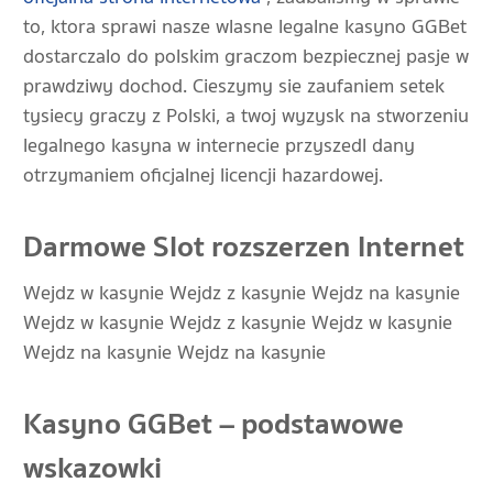
to, ktora sprawi nasze wlasne legalne kasyno GGBet
dostarczalo do polskim graczom bezpiecznej pasje w
prawdziwy dochod. Cieszymy sie zaufaniem setek
tysiecy graczy z Polski, a twoj wyzysk na stworzeniu
legalnego kasyna w internecie przyszedl dany
otrzymaniem oficjalnej licencji hazardowej.
Darmowe Slot rozszerzen Internet
Wejdz w kasynie Wejdz z kasynie Wejdz na kasynie
Wejdz w kasynie Wejdz z kasynie Wejdz w kasynie
Wejdz na kasynie Wejdz na kasynie
Kasyno GGBet – podstawowe
wskazowki