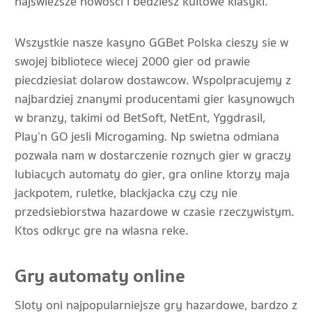
najswiezsze nowosci i bedziesz kultowe klasyki.
Wszystkie nasze kasyno GGBet Polska cieszy sie w
swojej bibliotece wiecej 2000 gier od prawie
piecdziesiat dolarow dostawcow. Wspolpracujemy z
najbardziej znanymi producentami gier kasynowych
w branzy, takimi od BetSoft, NetEnt, Yggdrasil,
Play’n GO jesli Microgaming. Np swietna odmiana
pozwala nam w dostarczenie roznych gier w graczy
lubiacych automaty do gier, gra online ktorzy maja
jackpotem, ruletke, blackjacka czy czy nie
przedsiebiorstwa hazardowe w czasie rzeczywistym.
Ktos odkryc gre na wlasna reke.
Gry automaty online
Sloty oni najpopularniejsze gry hazardowe, bardzo z