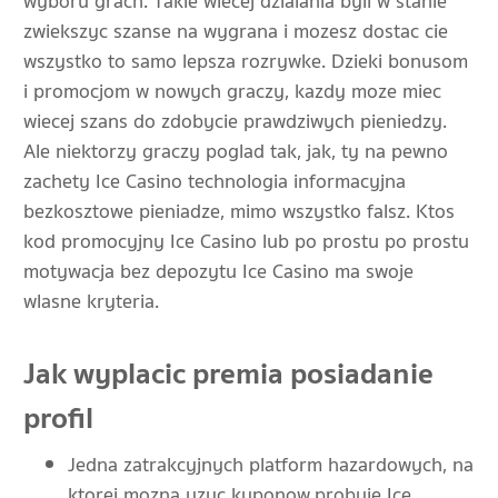
wyboru grach. Takie wiecej dzialania byli w stanie
zwiekszyc szanse na wygrana i mozesz dostac cie
wszystko to samo lepsza rozrywke. Dzieki bonusom
i promocjom w nowych graczy, kazdy moze miec
wiecej szans do zdobycie prawdziwych pieniedzy.
Ale niektorzy graczy poglad tak, jak, ty na pewno
zachety Ice Casino technologia informacyjna
bezkosztowe pieniadze, mimo wszystko falsz. Ktos
kod promocyjny Ice Casino lub po prostu po prostu
motywacja bez depozytu Ice Casino ma swoje
wlasne kryteria.
Jak wyplacic premia posiadanie
profil
Jedna zatrakcyjnych platform hazardowych, na
ktorej mozna uzyc kuponow,probuje Ice