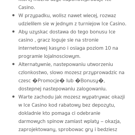
Casino.
W przypadku, wolisz nawet wiecej, rozwaz
udzielilem sie w jednym z turniejow Ice Casino.
Aby uzyskac dostawa do tego bonusu Ice
casino , gracz loguje sie na stronie
internetowej kasyno i osiaga poziom 10 na
programie lojalnosciowym.
Alternatywnie, nastepowaniu utworzeniu
czlonkostwo, slowo mozesz przyprowadzic na
czesc �Promocje� lub �Bonusy�,
dostepnej nastepowaniu zalogowaniu.
Warte zachodu jak mozesz wypatrywac okazji
w Ice Casino kod rabatowy bez depozytu,
dokladnie kto pomaga ci odebranie
darmowych spinow zamiast wplaty – okazja,
zaprojektowany, sprobowac gry i bedziesz