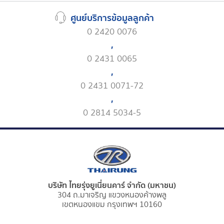
ศูนย์บริการข้อมูลลูกค้า
0 2420 0076
,
0 2431 0065
,
0 2431 0071-72
,
0 2814 5034-5
บริษัท ไทยรุ่งยูเนี่ยนคาร์ จำกัด (มหาชน)
304 ถ.มาเจริญ แขวงหนองค้างพลู
เขตหนองแขม กรุงเทพฯ 10160