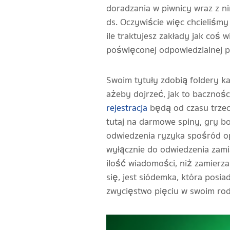
doradzania w piwnicy wraz z 
ds. Oczywiście więc chcieliśm
ile traktujesz zakłady jak co
poświęconej odpowiedzialnej p
Swoim tytuły zdobią foldery k
ażeby dojrzeć, jak to bacznośc
rejestracja
będą od czasu trzec
tutaj na darmowe spiny, gry b
odwiedzenia ryzyka spośród op
wyłącznie do odwiedzenia zami
ilość wiadomości, niż zamierz
się, jest siódemka, która pos
zwycięstwo pięciu w swoim rod