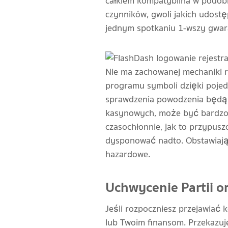
całkiem kompatybilna w podobn
czynników, gwoli jakich udostę
jednym spotkaniu 1-wszy gwar
Nie ma zachowanej mechaniki r
programu symboli dzięki poje
sprawdzenia powodzenia będą 
kasynowych, może być bardzo s
czasochłonnie, jak to przypusz
dysponować nadto. Obstawiając
hazardowe.
Uchwycenie Partii o
Jeśli rozpoczniesz przejawiać
lub Twoim finansom. Przekazu