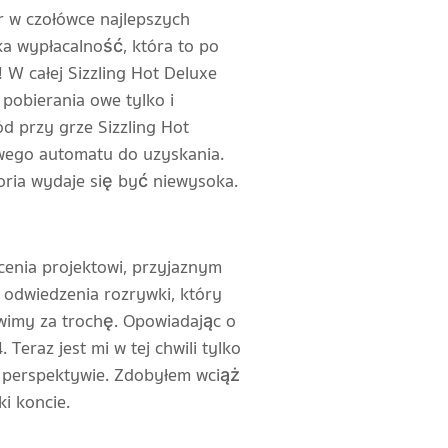
r w czołówce najlepszych
ka wypłacalność, która to po
W całej Sizzling Hot Deluxe
 pobierania owe tylko i
d przy grze Sizzling Hot
owego automatu do uzyskania.
goria wydaje się być niewysoka.
enia projektowi, przyjaznym
dwiedzenia rozrywki, który
ówimy za trochę. Opowiadając o
eraz jest mi w tej chwili tylko
h perspektywie. Zdobyłem wciąż
i koncie.