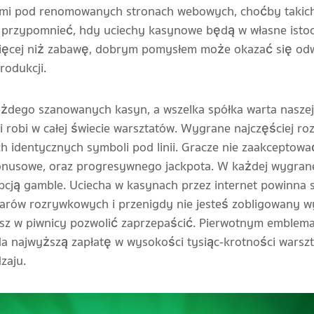
nimi pod renomowanych stronach webowych, choćby takic
y przypomnieć, hdy uciechy kasynowe będą w własne istoc
ś więcej niż zabawę, dobrym pomysłem może okazać się odw
rodukcji.
ażdego szanowanych kasyn, a wszelka spółka warta naszej 
i robi w całej świecie warsztatów. Wygrane najczęściej ro
h identycznych symboli pod linii. Gracze nie zaakceptow
onusowe, oraz progresywnego jackpota. W każdej wygrane
cją gamble. Uciecha w kasynach przez internet powinna s
arów rozrywkowych i przenigdy nie jesteś zobligowany w
asz w piwnicy pozwolić zaprzepaścić. Pierwotnym emblem
iada najwyższą zapłatę w wysokości tysiąc-krotności war
zaju.