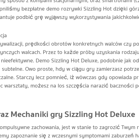
y sposób z kompami stacjonarnymi, oraz smartfonami (czy
pniliśmy bezpłatne demo rozrywki Sizzling Hot dzięki górze
antuje podbić grę wyjąwszy wykorzystywania jakichkolw
ywalizacji, prędkości obrotów konkretnych walców czy p
dynczych walcach. Przez to każde próby uzyskania rodza
nieefektywne. Demo Sizzling Hot Deluxe, podobnie jak o
ubtelne. Owo proste, hdy w ciągu gry zamierzasz potrze
czalne. Starczy lecz pomnieć, iż wówczas gdy opowiada pr
 warsztaty, możesz na los szczęścia narazić baczności 
raz Mechaniki gry Sizzling Hot Deluxe
 kompulsywne zachowania, jest w stanie to zagrozić Twym
jemy zapoznanie się z wczesnymi symptomami zaburzeń 