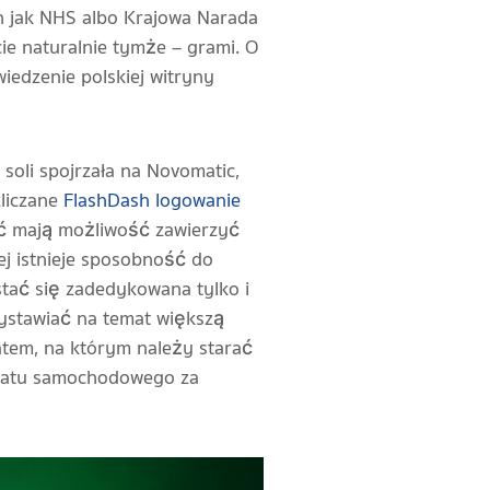
h jak NHS albo Krajowa Narada
ie naturalnie tymże – grami. O
iedzenie polskiej witryny
soli spojrzała na Novomatic,
zliczane
FlashDash logowanie
ać mają możliwość zawierzyć
j istnieje sposobność do
tać się zadedykowana tylko i
ystawiać na temat większą
atem, na którym należy starać
sztatu samochodowego za