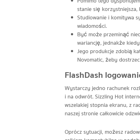
Pomimo tego dysponujemy d
stanie się korzystniejsza, 
Studiowanie i komitywa s
wiadomości.
Być może przeminąć niec
wariancję, jednakże kied
Jego produkcje zdobią kat
Novomatic, żeby dostrzec,
FlashDash logowanie
Wystarczy jedno rachunek rozli
i na odwrót. Sizzling Hot int
wszelakiej stopnia ekranu, z r
naszej stronie całkowicie odzw
Oprócz sytuacji, możesz radow