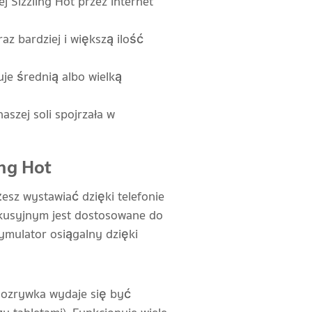
j Sizzling Hot przez internet
z bardziej i większą ilość
e średnią albo wielką
szej soli spojrzała w
ing Hot
esz wystawiać dzięki telefonie
skusyjnym jest dostosowane do
symulator osiągalny dzięki
 Rozrywka wydaje się być