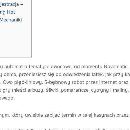
estracja –
ing Hot
 Mechaniki
ny automat o tematyce owocowej od momentu Novomatic. G
sy demo, przeniesiesz się do odwiedzenia latek, jak przy
e. Owo pięć-liniowy, 5-bębnowy robot przez internet oraz
t gry mieści arbuzy, śliwki, pomarańcze, cytryny i maliny
iowego.
ym, który uwielbia zabijać termin w całej kasynach przez