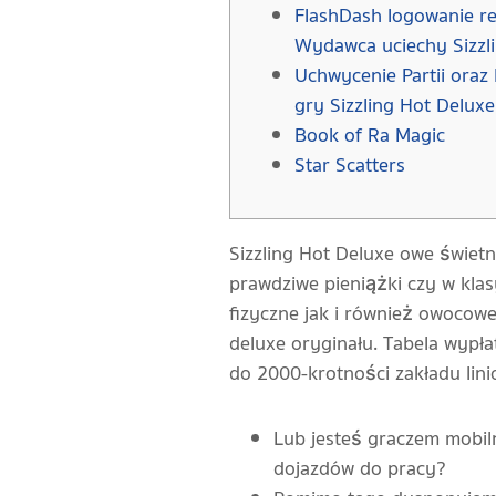
FlashDash logowanie rej
Wydawca uciechy Sizzl
Uchwycenie Partii oraz
gry Sizzling Hot Deluxe
Book of Ra Magic
Star Scatters
Sizzling Hot Deluxe owe świet
prawdziwe pieniążki czy w kla
fizyczne jak i również owocow
deluxe oryginału.
Tabela wypła
do 2000-krotności zakładu lin
Lub jesteś graczem mobiln
dojazdów do pracy?