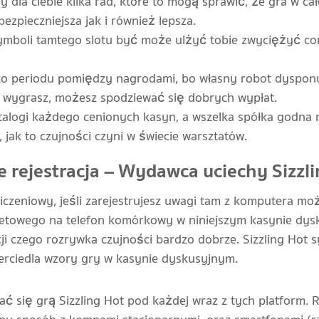
la ciebie kilka rad, które to mogą sprawić, że gra w całe
bezpieczniejsza jak i również lepsza.
ymboli tamtego slotu być może ulżyć tobie zwyciężyć cora
o periodu pomiędzy nagrodami, bo własny robot dysponuj
y wygrasz, możesz spodziewać się dobrych wypłat.
alogi każdego cenionych kasyn, a wszelka spółka godna na
 jak to czujności czyni w świecie warsztatów.
 rejestracja – Wydawca uciechy Sizzl
czeniowy, jeśli zarejestrujesz uwagi tam z komputera moż
ernetowego na telefon komórkowy w niniejszym kasynie dy
acji czego rozrywka czujności bardzo dobrze. Sizzling Hot 
ierciedla wzory gry w kasynie dyskusyjnym.
ać się grą Sizzling Hot pod każdej wraz z tych platform.