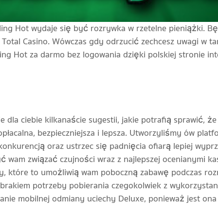
ling Hot wydaje się być rozrywka w rzetelne pieniążki. Bę
 Total Casino. Wówczas gdy odrzucić zechcesz uwagi w t
ing Hot za darmo bez logowania dzięki polskiej stronie int
 dla ciebie kilkanaście sugestii, jakie potrafią sprawić, ż
 opłacalna, bezpieczniejsza i lepsza. Utworzyliśmy ów pla
kurencją oraz ustrzec się padnięcia ofiarą lepiej wypr
ć wam związać czujności wraz z najlepszej ocenianymi kas
y, które to umożliwią wam poboczną zabawę podczas rozry
brakiem potrzeby pobierania czegokolwiek z wykorzystan
nie mobilnej odmiany uciechy Deluxe, ponieważ jest ona t