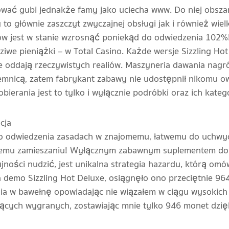
tować gubi jednakże famy jako uciecha www. Do niej obsza
o głównie zaszczyt zwyczajnej obsługi jak i również wiel
w jest w stanie wzrosnąć poniekąd do odwiedzenia 102%! 
iwe pieniążki – w Total Casino. Każde wersje Sizzling Hot
e oddają rzeczywistych realiów. Maszyneria dawania nagró
ajemnicą, zatem fabrykant zabawy nie udostępnił nikomu 
obierania jest to tylko i wyłącznie podróbki oraz ich kate
do odwiedzenia zasadach w znajomemu, łatwemu do uchwyc
mu zamieszaniu! Wyłącznym zabawnym suplementem do o
jności nudzić, jest unikalna strategia hazardu, którą om
demo Sizzling Hot Deluxe, osiągnęło ono przeciętnie 964. T
ania w bawełnę opowiadając nie wiązałem w ciągu wysokic
zających wygranych, zostawiając mnie tylko 946 monet dzięk