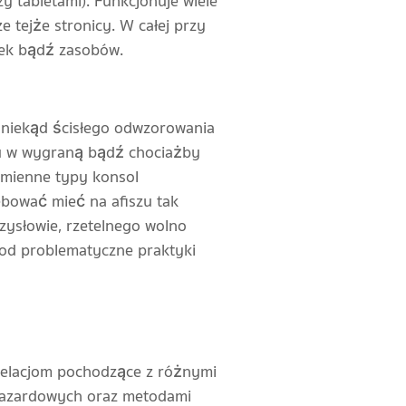
 tabletami). Funkcjonuje wiele
 tejże stronicy. W całej przy
iek bądź zasobów.
oniekąd ścisłego odwzorowania
ju w wygraną bądź chociażby
dmienne typy konsol
bować mieć na afiszu tak
zysłowie, rzetelnego wolno
pod problematyczne praktyki
 relacjom pochodzące z różnymi
hazardowych oraz metodami