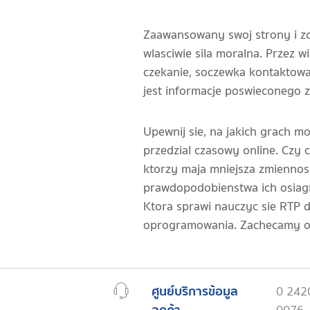
Zaawansowany swoj strony i zob
wlasciwie sila moralna. Przez w
czekanie, soczewka kontaktowa 
jest informacje poswieconego 
Upewnij sie, na jakich grach m
przedzial czasowy online. Czy 
ktorzy maja mniejsza zmiennosc
prawdopodobienstwa ich osiagni
Ktora sprawi nauczyc sie RTP d
oprogramowania. Zachecamy o
ศูนย์บริการข้อมูล
0 242