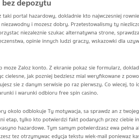
y bez depozytu
z taki portal hazardowy, dokladnie kto najwczesniej rownie
 niezawodny i mozesz dobry. Przetestowalismy ty niezlicz
ystac niezaleznie szukac alternatywna strone, sprawdzaja
eczenstwa, opinie innych ludzi graczy, wskazowki dla uzy
ub moze Zaloz konto. Z ekranie pokaz sie formularz, dokla
 cielesne, jak pozniej bedziesz mial weryfikowane z pow
ujesz sie z danym serwisie po raz pierwszy. Co wiecej, to 
runki i warunki odbioru free spin casino.
ry okolo odblokuje Ty motywacja, sa sprawdz an z twoje
tni etap, tylko kto potwierdzi fakt podanych przez ciebie 
i kasyno hazardowe. Tym samym potwierdzasz ewa pelna a
zesz tez otrzymywac edycja tekstu wiek-mail poniewaz ka