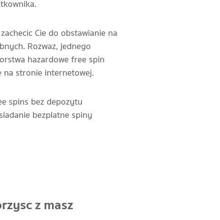
tkownika.
zachecic Cie do obstawianie na
ebnych. Rozwaz, jednego
orstwa hazardowe free spin
na stronie internetowej.
e spins bez depozytu
siadanie bezplatne spiny
orzysc z masz