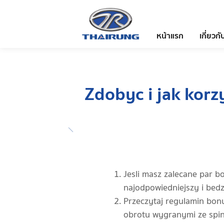
หน้าแรก
เกี่ยวกั
Zdobyc i jak korz
Jesli masz zalecane par b
najodpowiedniejszy i bedz
Przeczytaj regulamin bonu
obrotu wygranymi ze spi