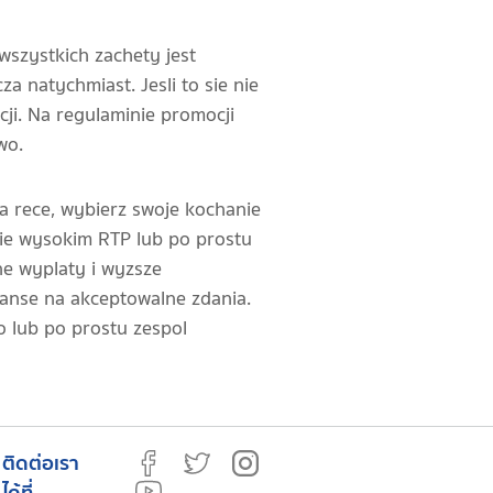
wszystkich zachety jest
a natychmiast. Jesli to sie nie
cji. Na regulaminie promocji
wo.
na rece, wybierz swoje kochanie
anie wysokim RTP lub po prostu
ne wyplaty i wyzsze
zanse na akceptowalne zdania.
o lub po prostu zespol
ติดต่อเรา